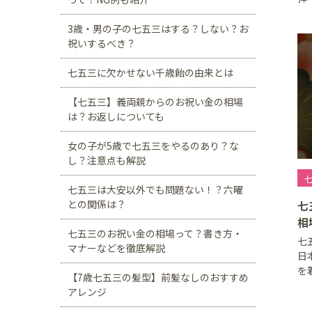
3歳・男の子の七五三はする？しない？お
祝いするべき？
七五三に欠かせない千歳飴の由来とは
【七五三】義両親からのお祝い金の相場
は？お返しについても
女の子が5歳で七五三をやるのあり？な
し？注意点も解説
七
七五三は大安以外でも問題ない！？六曜
七
との関係は？
相
七五三のお祝い金の相場って？書き方・
七
マナーなどを徹底解説
日
を
【7歳七五三の髪型】前髪なしのおすすめ
アレンジ