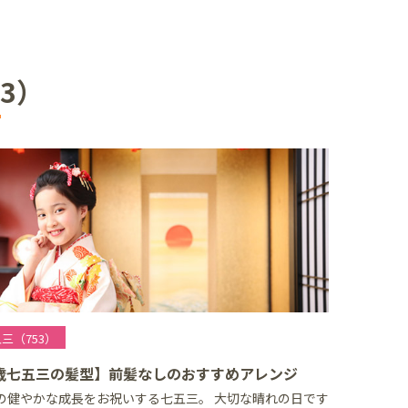
3）
三（753）
歳七五三の髪型】前髪なしのおすすめアレンジ
の健やかな成長をお祝いする七五三。 大切な晴れの日です