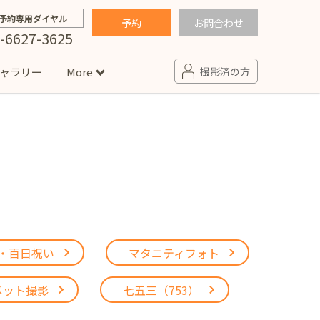
予約専用ダイヤル
予約
お問合わせ
-6627-3625
ャラリー
More
撮影済の方
せ
句
入園・入学／卒園・卒業
コラム
(男の子)
新井店
卒業袴(女の子)
ニアフォト
ペット撮影
の子用衣装
ター北店
・百日祝い
マタニティフォト
プロフィール写真・宣材写真
ペット
ペット撮影
七五三（753）