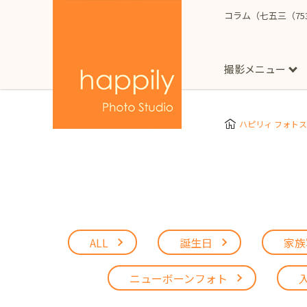
コラム（七五三（75
撮影メニュー
More
スタジオ撮影
Clothes
Store
ハピリィ フォト
お子様用
東京都
七五三
happilyとは
誕生日
予
七五三着物(女の子)
自由が丘店
広尾
1/2成人式（ハーフ
フォーマル衣装(女の
神奈川県
出張撮影
大人用
横浜みなとみらい店
着物
マタニティ
ALL
誕生日
家族
七五三
お宮参り
千葉県
出張撮影レポート
新松戸店
八千代
ニューボーンフォト
埼玉県