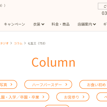
3））
ご
03
キャンペーン
衣装
料金・商品
店舗案内
ギ
スタジオ
コラム
七五三（753）
約から撮影までの流れ
お宮参り
お食い初め・百日祝い
イベント撮影
ハーフバースデー
よくある質問
お知ら
節
Column
店
七五三着物(男の子)
勝どき店
吉祥寺店
1/2成人式着物(女の子)
イオンモール多摩平の森店
1/2成人式着物
西
成人式）
成人式フォト
マタニティフォト
家族写真
シ
子)
フォーマル衣装(男の子)
祝い着
女の子用衣装
男
ボーノ相模大野店
ミスターマックス湘南藤沢店
港北セン
用ドレス
写真
ハーフバースデー
お食い初め
入園・入学／卒園・卒業
ファミリーフォト
誕生日
緑が丘店
柏の葉店
入園・入学／卒園・卒業
お宮参り