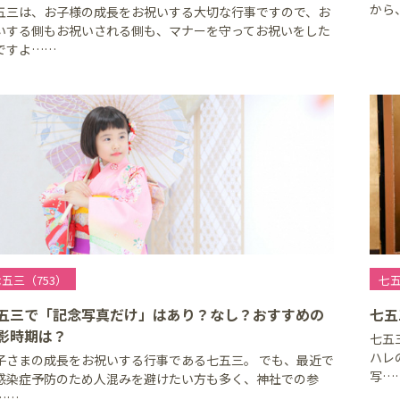
から
五三は、お子様の成長をお祝いする大切な行事ですので、お
いする側もお祝いされる側も、マナーを守ってお祝いをした
ですよ……
五三（753）
七五
五三で「記念写真だけ」はあり？なし？おすすめの
七五
影時期は？
七五
ハレ
子さまの成長をお祝いする行事である七五三。 でも、最近で
写…
感染症予防のため人混みを避けたい方も多く、神社での参
……