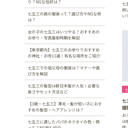
り？NGな恰好は？
七
祝
七五三の親の服装って？選び方やNGな例
い
は？
女の子の七五三はいつやる？おすすめの
お参り・写真撮影時期を解説
【東京都内】七五三のお参りでおすすめ
の神社・お寺11選！有名な場所をご紹介
七五三での祖父母の服装は？マナーや選
び方を解説
七五三の髪型は新日本髪が人気！必要な
七
長さやセット方法など
七
【3歳・七五三】薄毛・髪が短い子におす
撮
すめの髪型・ヘアアレンジは？
お
は
七五三に適したパパのネクタイの色・柄
拝
って？NG例も紹介