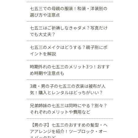
七五三での母親の服装！和装・洋装別の
選び方や注意点
七五三はご祈祷しなきゃダメ？写真だけ
でも大丈夫？
七五三のメイクはどうする？親子別にポ
イントを解説
時期外れの七五三のメリット3つ！おすす
め時期や注意点も
3歳・男の子の七五三の衣装は被布が人
気！購入とレンタルはどっちがいい？
兄弟姉妹の七五三は同時にやる？別々？
それぞれのメリットや費用など
【男の子】七五三のおすすめの髪型・ヘ
アアレンジを紹介！ツーブロック・オー
ルバックなど