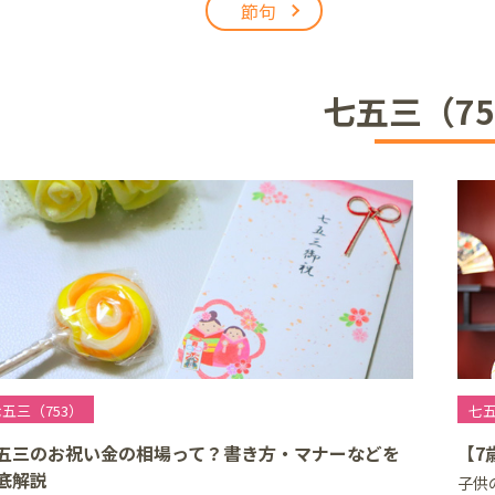
節句
アリオ上尾店
七五三（75
店
井店
五三（753）
七五
五三のお祝い金の相場って？書き方・マナーなどを
【7
底解説
子供