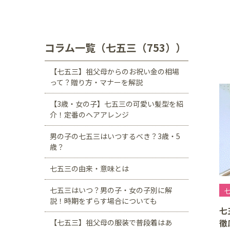
川口店
浦和店
茨城県
つくば学園の森店
コラム一覧（七五三（753））
静岡県
【七五三】祖父母からのお祝い金の相場
サンストリート浜北
って？贈り方・マナーを解説
愛知県
【3歳・女の子】七五三の可愛い髪型を紹
介！定番のヘアアレンジ
豊田浄水店
春日
男の子の七五三はいつするべき？3歳・5
大阪府
歳？
帝塚山店
七五三の由来・意味とは
福岡県
七五三はいつ？男の子・女の子別に解
七
福岡西店
説！時期をずらす場合についても
七
徹
【七五三】祖父母の服装で普段着はあ