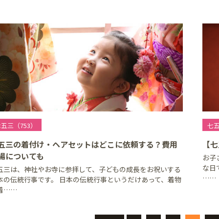
五三（753）
七五
五三の着付け・ヘアセットはどこに依頼する？費用
【七
場についても
お子
な日
五三は、神社やお寺に参拝して、子どもの成長をお祝いする
……
本の伝統行事です。 日本の伝統行事というだけあって、着物
着……