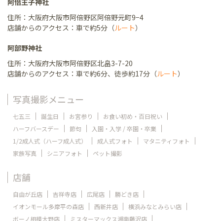
阿倍王子神社
住所：大阪府大阪市阿倍野区阿倍野元町9−4
店舗からのアクセス：車で約5分（
ルート
）
阿部野神社
住所：大阪府大阪市阿倍野区北畠3-7-20
店舗からのアクセス：車で約6分、徒歩約17分（
ルート
）
写真撮影メニュー
七五三
誕生日
お宮参り
お食い初め・百日祝い
ハーフバースデー
節句
入園・入学 / 卒園・卒業
1/2成人式（ハーフ成人式）
成人式フォト
マタニティフォト
家族写真
シニアフォト
ペット撮影
店舗
自由が丘店
吉祥寺店
広尾店
勝どき店
イオンモール多摩平の森店
西新井店
横浜みなとみらい店
ボーノ相模大野店
ミスターマックス湘南藤沢店