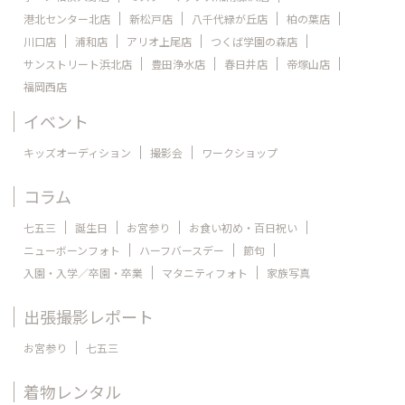
港北センター北店
新松戸店
八千代緑が丘店
柏の葉店
川口店
浦和店
アリオ上尾店
つくば学園の森店
サンストリート浜北店
豊田浄水店
春日井店
帝塚山店
福岡西店
イベント
キッズオーディション
撮影会
ワークショップ
コラム
七五三
誕生日
お宮参り
お食い初め・百日祝い
ニューボーンフォト
ハーフバースデー
節句
入園・入学／卒園・卒業
マタニティフォト
家族写真
出張撮影レポート
お宮参り
七五三
着物レンタル