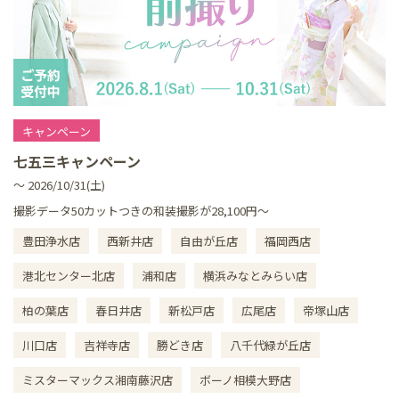
キャンペーン
七五三キャンペーン
～ 2026/10/31(土)
撮影データ50カットつきの和装撮影が28,100円～
豊田浄水店
西新井店
自由が丘店
福岡西店
港北センター北店
浦和店
横浜みなとみらい店
柏の葉店
春日井店
新松戸店
広尾店
帝塚山店
川口店
吉祥寺店
勝どき店
八千代緑が丘店
ミスターマックス湘南藤沢店
ボーノ相模大野店