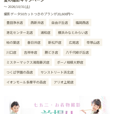
～ 2026/10/31(土)
撮影データ50カットつきのプランが20,600円～
豊田浄水店
西新井店
自由が丘店
福岡西店
港北センター北店
浦和店
横浜みなとみらい店
柏の葉店
春日井店
新松戸店
広尾店
帝塚山店
川口店
吉祥寺店
勝どき店
八千代緑が丘店
ミスターマックス湘南藤沢店
ボーノ相模大野店
つくば学園の森店
サンストリート浜北店
イオンモール多摩平の森店
アリオ上尾店