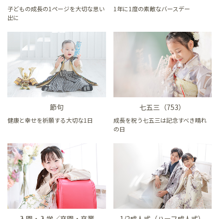
子どもの成長の1ページを大切な思い
1年に1度の素敵なバースデー
出に
節句
七五三（753）
健康と幸せを祈願する大切な1日
成長を祝う七五三は記念すべき晴れ
の日
入園・入学／卒園・卒業
1/2成人式（ハーフ成人式）