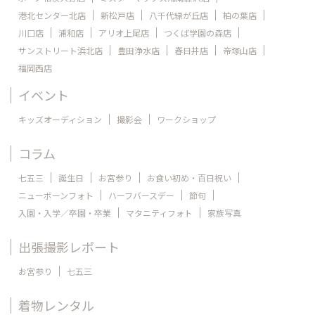
港北センター北店
新松戸店
八千代緑が丘店
柏の葉店
川口店
浦和店
アリオ上尾店
つくば学園の森店
サンストリート浜北店
豊田浄水店
春日井店
帝塚山店
福岡西店
イベント
キッズオーディション
撮影会
ワークショップ
コラム
七五三
誕生日
お宮参り
お食い初め・百日祝い
ニューボーンフォト
ハーフバースデー
節句
入園・入学／卒園・卒業
マタニティフォト
家族写真
出張撮影レポート
お宮参り
七五三
着物レンタル