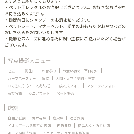
ますようお願いしております。
・ペット用レンタルのお洋服はございません。お好きなお洋服を
お持ち込みください。
・撮影前日にシャンプーをお済ませください。
・ペットシート、マナーベルト、愛用のおもちゃやおやつなどの
お持ち込みをお願いいたします。
・撮影をスムーズに進める為に飼い主様にご協力いただく場合が
ございます。
写真撮影メニュー
七五三
誕生日
お宮参り
お食い初め・百日祝い
ハーフバースデー
節句
入園・入学 / 卒園・卒業
1/2成人式（ハーフ成人式）
成人式フォト
マタニティフォト
家族写真
シニアフォト
ペット撮影
店舗
自由が丘店
吉祥寺店
広尾店
勝どき店
イオンモール多摩平の森店
西新井店
横浜みなとみらい店
ボーノ相模大野店
ミスターマックス湘南藤沢店