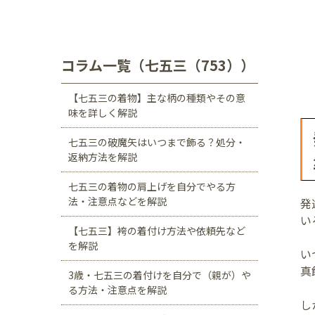
川口店
浦和店
茨城県
つくば学園の森店
コラム一覧（七五三（753））
静岡県
【七五三の着物】主な柄の種類やその意
サンストリート浜北
味を詳しく解説
愛知県
七五三の破魔矢はいつまで飾る？処分・
返納方法を解説
豊田浄水店
春日
七五三の着物の肩上げを自分でやる方
大阪府
法・注意点などを解説
発
帝塚山店
い
【七五三】袴の着付け方法や依頼先など
福岡県
を解説
い
福岡西店
真
3歳・七五三の着付けを自分で（親が）や
る方法・注意点を解説
し