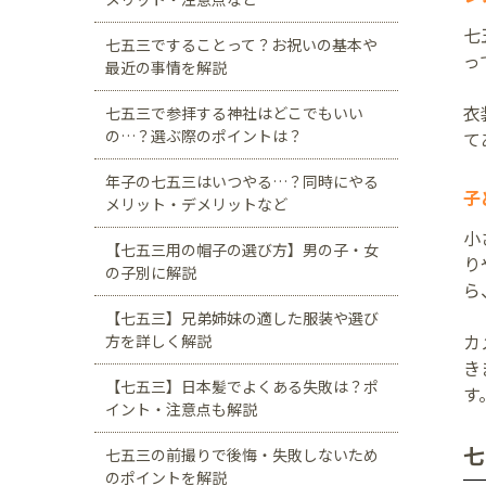
七
七五三ですることって？お祝いの基本や
っ
最近の事情を解説
衣
七五三で参拝する神社はどこでもいい
の…？選ぶ際のポイントは？
て
年子の七五三はいつやる…？同時にやる
子
メリット・デメリットなど
小
【七五三用の帽子の選び方】男の子・女
り
の子別に解説
ら
【七五三】兄弟姉妹の適した服装や選び
カ
方を詳しく解説
き
【七五三】日本髪でよくある失敗は？ポ
す
イント・注意点も解説
七
七五三の前撮りで後悔・失敗しないため
のポイントを解説