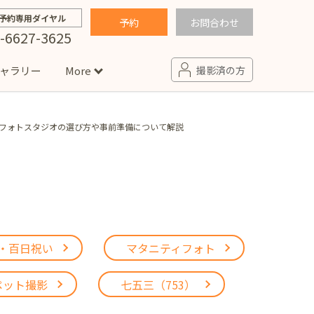
予約専用ダイヤル
予約
お問合わせ
-6627-3625
ャラリー
More
撮影済の方
フォトスタジオの選び方や事前準備について解説
せ
句
入園・入学／卒園・卒業
コラム
(男の子)
新井店
卒業袴(女の子)
ニアフォト
ペット撮影
の子用衣装
ター北店
・百日祝い
マタニティフォト
プロフィール写真・宣材写真
ペット
ペット撮影
七五三（753）