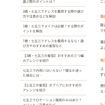
こ
選ぶ際のポイントは？
3歳・七五三でドレスを着用する際の選び
事
方や注意点などを解説
発
3歳・七五三でメイクは必要？する際のポ
で
イントを解説
7歳・七五三でドレスを着用するなら！選
事
び方やおすすめの髪型など
よ
【3歳・七五三の髪型】おすすめの三つ編
苦
みアレンジを紹介
ス
七五三で内祝いはいらない？贈るか迷っ
ず
た場合には…
【七五三の髪型】ボブヘアにおすすめの
男
アレンジを紹介
え
七五三でロケーション撮影のみはあり？
レ
メリット・注意点など