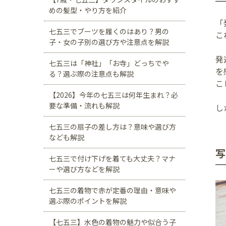
めの髪型・やり方を紹介
「
七五三でブーツを履くのはあり？男の
こ
子・女の子別の選び方や注意点を解説
発
七五三は「神社」「お寺」どっちでや
を
る？選ぶ際の注意点も解説
こ
【2026】今年の七五三は何年生まれ？必
要な準備・流れも解説
し
七五三の扇子の差し方は？意味や選び方
なども解説
写
七五三で付け下げを着ても大丈夫？マナ
ーや選び方などを解説
七五三の着物で赤が定番の理由・意味や
選ぶ際のポイントを解説
【七五三】水色の着物の魅力や似合う子