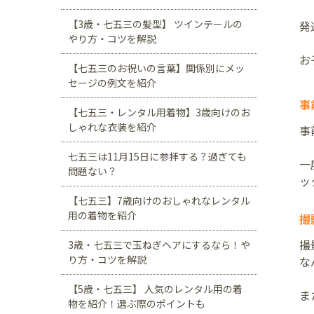
【3歳・七五三の髪型】 ツインテールの
発
やり方・コツを解説
お
【七五三のお祝いの言葉】関係別にメッ
セージの例文を紹介
事
【七五三・レンタル用着物】3歳向けのお
しゃれな衣装を紹介
事
七五三は11月15日に参拝する？過ぎても
一
問題ない？
ッ
【七五三】7歳向けのおしゃれなレンタル
用の着物を紹介
撮
撮
3歳・七五三で玉ねぎヘアにするなら！や
り方・コツを解説
な
【5歳・七五三】 人気のレンタル用の着
ま
物を紹介！選ぶ際のポイントも