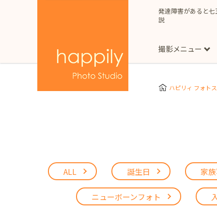
発達障害があると七
説
撮影メニュー
More
スタジオ撮影
Clothes
Store
ハピリィ フォト
お子様用
東京都
七五三
happilyとは
誕生日
予
七五三着物(女の子)
自由が丘店
広尾
1/2成人式（ハーフ
フォーマル衣装(女の
神奈川県
出張撮影
大人用
横浜みなとみらい店
着物
マタニティ
ALL
誕生日
家族
七五三
お宮参り
千葉県
出張撮影レポート
新松戸店
八千代
ニューボーンフォト
埼玉県