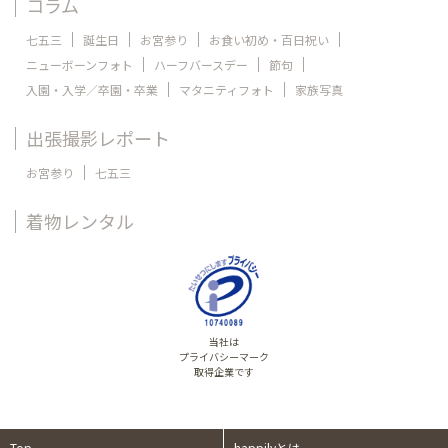
コラム
七五三
誕生日
お宮参り
お食い初め・百日祝い
ニューボーンフォト
ハーフバースデー
節句
入園・入学／卒園・卒業
マタニティフォト
家族写真
出張撮影レポート
お宮参り
七五三
着物レンタル
当社は
プライバシーマーク
取得企業です
Top
happilyとは