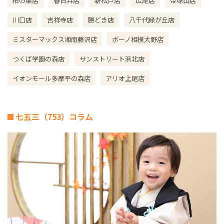
柏の葉店
春日井店
新松戸店
広尾店
帝塚山店
川口店
吉祥寺店
勝どき店
八千代緑が丘店
ミスターマックス湘南藤沢店
ボーノ相模大野店
つくば学園の森店
サンストリート浜北店
イオンモール多摩平の森店
アリオ上尾店
七五三（753）コラム