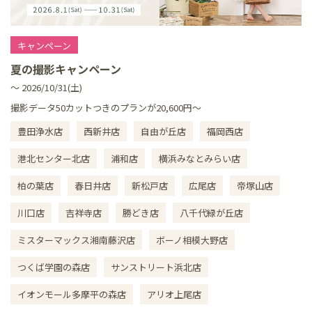
キャンペーン
夏の撮影キャンペーン
～ 2026/10/31(土)
撮影データ50カットつきのプランが20,600円～
豊田浄水店
西新井店
自由が丘店
福岡西店
港北センター北店
浦和店
横浜みなとみらい店
柏の葉店
春日井店
新松戸店
広尾店
帝塚山店
川口店
吉祥寺店
勝どき店
八千代緑が丘店
ミスターマックス湘南藤沢店
ボーノ相模大野店
つくば学園の森店
サンストリート浜北店
イオンモール多摩平の森店
アリオ上尾店