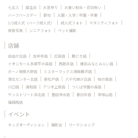
七五三
誕生日
お宮参り
お食い初め・百日祝い
ハーフバースデー
節句
入園・入学 / 卒園・卒業
1/2成人式（ハーフ成人式）
成人式フォト
マタニティフォト
家族写真
シニアフォト
ペット撮影
店舗
自由が丘店
吉祥寺店
広尾店
勝どき店
イオンモール多摩平の森店
西新井店
横浜みなとみらい店
ボーノ相模大野店
ミスターマックス湘南藤沢店
港北センター北店
新松戸店
八千代緑が丘店
柏の葉店
川口店
浦和店
アリオ上尾店
つくば学園の森店
サンストリート浜北店
豊田浄水店
春日井店
帝塚山店
福岡西店
イベント
キッズオーディション
撮影会
ワークショップ