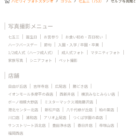
ハピリィ フォトスタジオ
コラム
七五三（753）
セルフ写真館と
写真撮影メニュー
七五三
誕生日
お宮参り
お食い初め・百日祝い
ハーフバースデー
節句
入園・入学 / 卒園・卒業
1/2成人式（ハーフ成人式）
成人式フォト
マタニティフォト
家族写真
シニアフォト
ペット撮影
店舗
自由が丘店
吉祥寺店
広尾店
勝どき店
イオンモール多摩平の森店
西新井店
横浜みなとみらい店
ボーノ相模大野店
ミスターマックス湘南藤沢店
港北センター北店
新松戸店
八千代緑が丘店
柏の葉店
川口店
浦和店
アリオ上尾店
つくば学園の森店
サンストリート浜北店
豊田浄水店
春日井店
帝塚山店
福岡西店