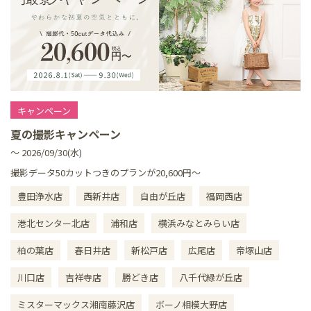
キャンペーン
夏の撮影キャンペーン
～ 2026/09/30(水)
撮影データ50カットつきのプランが20,600円～
豊田浄水店
西新井店
自由が丘店
福岡西店
港北センター北店
浦和店
横浜みなとみらい店
柏の葉店
春日井店
新松戸店
広尾店
帝塚山店
川口店
吉祥寺店
勝どき店
八千代緑が丘店
ミスターマックス湘南藤沢店
ボーノ相模大野店