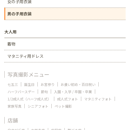
女の子用衣装
男の子用衣装
大人用
着物
マタニティ用ドレス
写真撮影メニュー
七五三
誕生日
お宮参り
お食い初め・百日祝い
ハーフバースデー
節句
入園・入学 / 卒園・卒業
1/2成人式（ハーフ成人式）
成人式フォト
マタニティフォト
家族写真
シニアフォト
ペット撮影
店舗