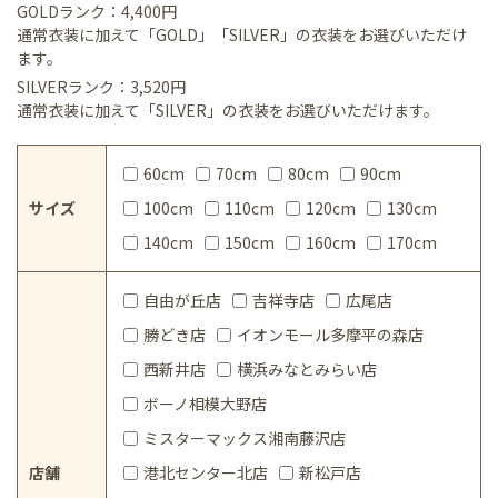
GOLDランク：4,400円
通常衣装に加えて「GOLD」「SILVER」の衣装をお選びいただけ
ます。
SILVERランク：3,520円
通常衣装に加えて「SILVER」の衣装をお選びいただけます。
60cm
70cm
80cm
90cm
サイズ
100cm
110cm
120cm
130cm
140cm
150cm
160cm
170cm
自由が丘店
吉祥寺店
広尾店
勝どき店
イオンモール多摩平の森店
西新井店
横浜みなとみらい店
ボーノ相模大野店
ミスターマックス湘南藤沢店
店舗
港北センター北店
新松戸店