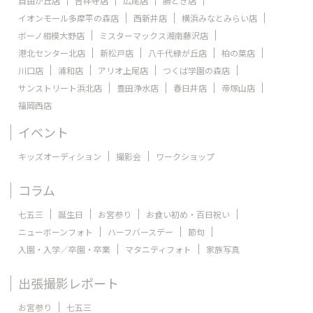
自由が丘店
吉祥寺店
広尾店
勝どき店
イオンモール多摩平の森店
西新井店
横浜みなとみらい店
ボーノ相模大野店
ミスターマックス湘南藤沢店
港北センター北店
新松戸店
八千代緑が丘店
柏の葉店
川口店
浦和店
アリオ上尾店
つくば学園の森店
サンストリート浜北店
豊田浄水店
春日井店
帝塚山店
福岡西店
イベント
キッズオーディション
撮影会
ワークショップ
コラム
七五三
誕生日
お宮参り
お食い初め・百日祝い
ニューボーンフォト
ハーフバースデー
節句
入園・入学／卒園・卒業
マタニティフォト
家族写真
出張撮影レポート
お宮参り
七五三