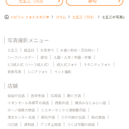
七五三（753）
節句
ハピリィ フォトスタジオ
コラム
七五三（753）
七五三の写真は
写真撮影メニュー
七五三
誕生日
お宮参り
お食い初め・百日祝い
ハーフバースデー
節句
入園・入学 / 卒園・卒業
1/2成人式（ハーフ成人式）
成人式フォト
マタニティフォト
家族写真
シニアフォト
ペット撮影
店舗
自由が丘店
吉祥寺店
広尾店
勝どき店
イオンモール多摩平の森店
西新井店
横浜みなとみらい店
ボーノ相模大野店
ミスターマックス湘南藤沢店
港北センター北店
新松戸店
八千代緑が丘店
柏の葉店
川口店
浦和店
アリオ上尾店
つくば学園の森店