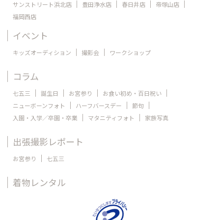
サンストリート浜北店
豊田浄水店
春日井店
帝塚山店
福岡西店
イベント
キッズオーディション
撮影会
ワークショップ
コラム
七五三
誕生日
お宮参り
お食い初め・百日祝い
ニューボーンフォト
ハーフバースデー
節句
入園・入学／卒園・卒業
マタニティフォト
家族写真
出張撮影レポート
お宮参り
七五三
着物レンタル