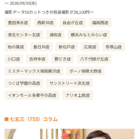
～ 2026/09/30(水)
撮影データ50カットつきの和装撮影が28,100円～
豊田浄水店
西新井店
自由が丘店
福岡西店
港北センター北店
浦和店
横浜みなとみらい店
柏の葉店
春日井店
新松戸店
広尾店
帝塚山店
川口店
吉祥寺店
勝どき店
八千代緑が丘店
ミスターマックス湘南藤沢店
ボーノ相模大野店
つくば学園の森店
サンストリート浜北店
イオンモール多摩平の森店
アリオ上尾店
七五三（753）コラム