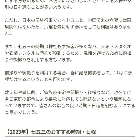
にする方もいるため、お祝いにふさわしいとされている大安や友
引の日を選ぶことが多いようです。
ただし、日本の伝統行事である七五三と、中国伝来の六曜には因
果関係はないため、六曜を気にせず参拝をしても問題はありませ
ん。
また、七五三の時期は神社も参拝客が多くなり、フォトスタジオ
や衣装レンタルも予約が殺到するため、混雑を避けるために前撮
りや後撮りを利用する方もいます。
前撮りや後撮りを利用する場合、春に記念撮影をして、11月に参
拝だけするということも可能です。
数え年や満年齢、ご家族の予定や前撮り・後撮りなど、現在では
各ご家庭の都合により柔軟に対応しても問題ないという風潮にな
っていますので、皆さんの都合の良い時期・日程を組むようにする
と良いでしょう。
【2023年】七五三のおすすめ時期・日程