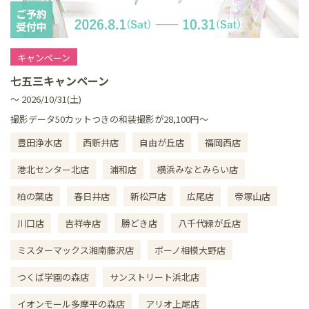
キャンペーン
七五三キャンペーン
～ 2026/10/31(土)
撮影データ50カットつきの和装撮影が28,100円～
豊田浄水店
西新井店
自由が丘店
福岡西店
港北センター北店
浦和店
横浜みなとみらい店
柏の葉店
春日井店
新松戸店
広尾店
帝塚山店
川口店
吉祥寺店
勝どき店
八千代緑が丘店
ミスターマックス湘南藤沢店
ボーノ相模大野店
つくば学園の森店
サンストリート浜北店
イオンモール多摩平の森店
アリオ上尾店