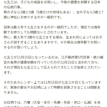
七五三は、子どもの成長をお祝いし、今後の健康を祈願する日本
の伝統行事。
男の子なら3歳と5歳（5歳だけの地域もある）、女の子なら3歳と7
歳に神社にお参りするのが一般的です。
旧来は数え年で七五三をするのが一般的でしたが、現在では満年
齢でお参りしても問題ないとされています。
特に、数え年で3歳の七五三をする場合、生まれ月によってはお子
さんが幼すぎることもありますので、その場合は満年齢でお祝い
するのが良いでしょう。
七五三が11月15日になっているのは、江戸幕府第5代将軍・徳川綱
吉の長男の健康祈願を行っていたのが11月15日と言われており、
それが現在も七五三として伝えられてきたことが由来とされてい
ます。
そのためカレンダー上では11月15日が七五三の日となっています
が、家族の都合やお日柄によって時期を前後させることは問題あ
りません。
お日柄では、六曜（大安・友引・先勝・先負・赤口・仏滅）を気