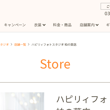
ご
03
キャンペーン
衣装
料金・商品
店舗案内
ギ
スタジオ
店舗一覧
ハピリィフォトスタジオ 柏の葉店
約から撮影までの流れ
お宮参り
お食い初め・百日祝い
イベント撮影
ハーフバースデー
よくある質問
お知ら
節
Store
店
七五三着物(男の子)
勝どき店
吉祥寺店
1/2成人式着物(女の子)
イオンモール多摩平の森店
1/2成人式着物
西
成人式）
成人式フォト
マタニティフォト
家族写真
シ
子)
フォーマル衣装(男の子)
祝い着
女の子用衣装
男
ボーノ相模大野店
ミスターマックス湘南藤沢店
港北セン
用ドレス
入園・入学／卒園・卒業
ファミリーフォト
誕生日
ハピリィフォ
緑が丘店
柏の葉店