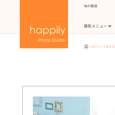
柏の葉店
撮影メニュー
More
スタジオ撮影
Clothes
Store
ハピリィ フォト
お子様用
東京都
七五三
happilyとは
誕生日
予
七五三着物(女の子)
自由が丘店
広尾
1/2成人式（ハーフ
フォーマル衣装(女の
神奈川県
出張撮影
大人用
横浜みなとみらい店
着物
マタニティ
七五三
お宮参り
千葉県
出張撮影レポート
新松戸店
八千代
埼玉県