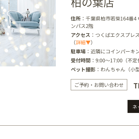
柏の葉店
アリオ上尾店
住所
：千葉県柏市若柴164番4
ンパス2階
アクセス
：つくばエクスプレ
（
詳細▼
）
店
駐車場
：近隣にコインパーキ
受付時間
：9:00～17:00（不
ペット撮影
：わんちゃん（小
井店
T
ご予約・お問い合わせ
ネ