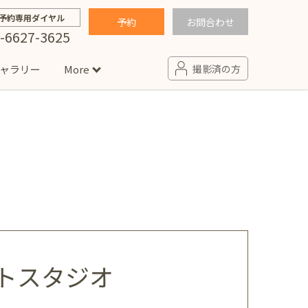
予約専用ダイヤル
予約
お問合わせ
-6627-3625
ャラリー
More
撮影済の方
せ
句
入園・入学／卒園・卒業
コラム
(男の子)
新井店
卒業袴(女の子)
ニアフォト
ペット撮影
の子用衣装
ター北店
プロフィール写真・宣材写真
ペット
トスタジオ