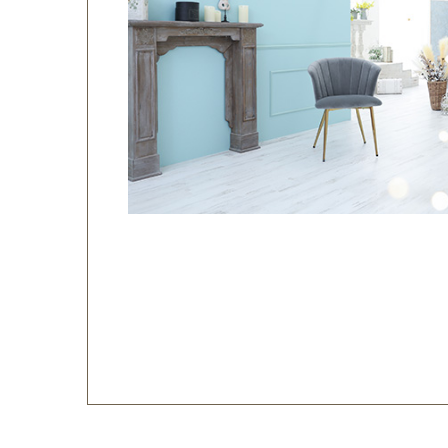
川口店
浦和店
茨城県
つくば学園の森店
静岡県
サンストリート浜北
愛知県
豊田浄水店
春日
大阪府
帝塚山店
福岡県
福岡西店