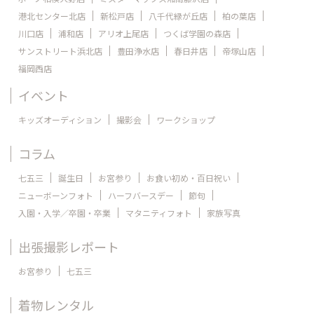
港北センター北店
新松戸店
八千代緑が丘店
柏の葉店
川口店
浦和店
アリオ上尾店
つくば学園の森店
サンストリート浜北店
豊田浄水店
春日井店
帝塚山店
福岡西店
イベント
キッズオーディション
撮影会
ワークショップ
コラム
七五三
誕生日
お宮参り
お食い初め・百日祝い
ニューボーンフォト
ハーフバースデー
節句
入園・入学／卒園・卒業
マタニティフォト
家族写真
出張撮影レポート
お宮参り
七五三
着物レンタル