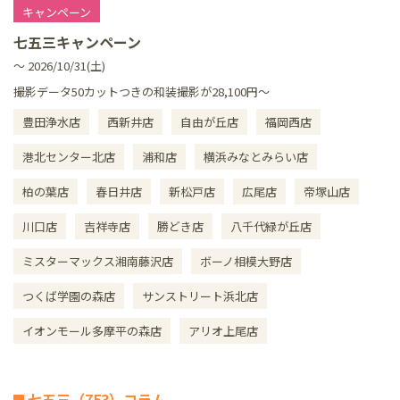
キャンペーン
七五三キャンペーン
～ 2026/10/31(土)
撮影データ50カットつきの和装撮影が28,100円～
豊田浄水店
西新井店
自由が丘店
福岡西店
港北センター北店
浦和店
横浜みなとみらい店
柏の葉店
春日井店
新松戸店
広尾店
帝塚山店
川口店
吉祥寺店
勝どき店
八千代緑が丘店
ミスターマックス湘南藤沢店
ボーノ相模大野店
つくば学園の森店
サンストリート浜北店
イオンモール多摩平の森店
アリオ上尾店
七五三（753）コラム