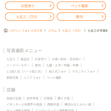
お宮参り
ペット撮影
七五三（753）
節句
ハピリィ フォトスタジオ
コラム
七五三（753）
七五三の写真撮
写真撮影メニュー
七五三
誕生日
お宮参り
お食い初め・百日祝い
ハーフバースデー
節句
入園・入学 / 卒園・卒業
1/2成人式（ハーフ成人式）
成人式フォト
マタニティフォト
家族写真
シニアフォト
ペット撮影
店舗
自由が丘店
吉祥寺店
広尾店
勝どき店
イオンモール多摩平の森店
西新井店
横浜みなとみらい店
ボーノ相模大野店
ミスターマックス湘南藤沢店