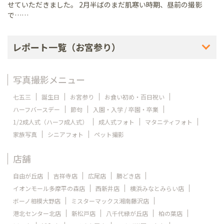
せていただきました。 2月半ばのまだ肌寒い時期、昼前の撮影
で……
レポート一覧（お宮参り）
写真撮影メニュー
七五三
誕生日
お宮参り
お食い初め・百日祝い
ハーフバースデー
節句
入園・入学 / 卒園・卒業
1/2成人式（ハーフ成人式）
成人式フォト
マタニティフォト
家族写真
シニアフォト
ペット撮影
店舗
自由が丘店
吉祥寺店
広尾店
勝どき店
イオンモール多摩平の森店
西新井店
横浜みなとみらい店
ボーノ相模大野店
ミスターマックス湘南藤沢店
港北センター北店
新松戸店
八千代緑が丘店
柏の葉店