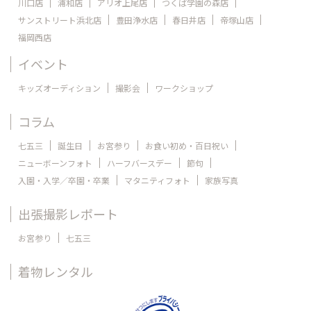
川口店
浦和店
アリオ上尾店
つくば学園の森店
サンストリート浜北店
豊田浄水店
春日井店
帝塚山店
福岡西店
イベント
キッズオーディション
撮影会
ワークショップ
コラム
七五三
誕生日
お宮参り
お食い初め・百日祝い
ニューボーンフォト
ハーフバースデー
節句
入園・入学／卒園・卒業
マタニティフォト
家族写真
出張撮影レポート
お宮参り
七五三
着物レンタル