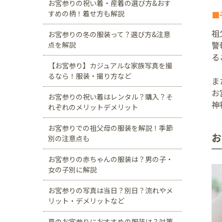
お宮参りの祝い着・産着の選び方&おす
すめの柄！着せ方も解説
■
祖
お宮参りの冬の服装って？選び方&注意
警
点を解説
る
【お宮参り】カジュアルな家族写真を撮
るなら！服装・撮り方など
ま
お
お宮参りの祝い着はレンタル？購入？そ
神
れぞれのメリットデメリット
お宮参りでの祖父母の服装を解説！季節
お
別の注意点も
お宮参りの赤ちゃんの服装は？男の子・
女の子別に解説
お宮参りの写真は当日？別日？流れやメ
リット・デメリットなど
夏のお宮参りにおすすめの服装は？対策