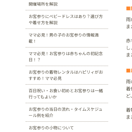
開催場所を解説
■
お宮参りにベビードレスはあり？選び方
雨
や着せ方を解説
ま
ママ必見！男の子のお宮参りの情報満
赤
載！
し
ママ必見！お宮参りは赤ちゃんの初記念
ま
日！？
■
お宮参りの着物レンタルはハピリィがお
すすめ！ママ必見
雨
着
百日祝い・お食い初めとお宮参りは一緒
ど
行ってもよいか
お宮参りの当日の流れ・タイムスケジュ
着
ール例を紹介
ま
お宮参りの小物について