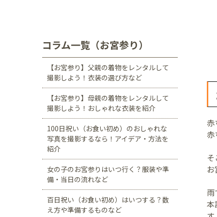
川口店
浦和店
茨城県
つくば学園の森店
コラム一覧（お宮参り）
静岡県
【お宮参り】父親の着物をレンタルして
サンストリート浜北
撮影しよう！衣装の選び方など
愛知県
【お宮参り】母親の着物をレンタルして
撮影しよう！おしゃれな衣装を紹介
豊田浄水店
春日
赤
100日祝い（お食い初め）のおしゃれな
大阪府
赤
写真を撮影するなら！アイデア・方法を
帝塚山店
紹介
そ
福岡県
お
女の子のお宮参りはいつ行く？服装や準
備・当日の流れなど
福岡西店
雨
百日祝い（お食い初め）はいつする？数
本
え方や準備するものなど
す