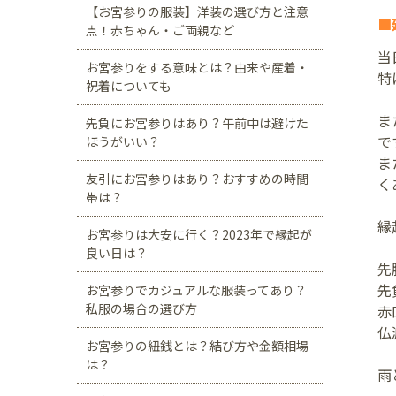
【お宮参りの服装】洋装の選び方と注意
■
点！赤ちゃん・ご両親など
当
お宮参りをする意味とは？由来や産着・
特
祝着についても
ま
先負にお宮参りはあり？午前中は避けた
で
ほうがいい？
ま
友引にお宮参りはあり？おすすめの時間
く
帯は？
縁
お宮参りは大安に行く？2023年で縁起が
良い日は？
先
先
お宮参りでカジュアルな服装ってあり？
私服の場合の選び方
赤
仏
お宮参りの紐銭とは？結び方や金額相場
は？
雨