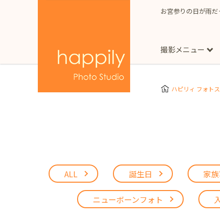
お宮参りの日が雨だ
撮影メニュー
More
スタジオ撮影
Clothes
Store
ハピリィ フォト
お子様用
東京都
七五三
happilyとは
誕生日
予
七五三着物(女の子)
自由が丘店
広尾
1/2成人式（ハーフ
フォーマル衣装(女の
神奈川県
出張撮影
大人用
横浜みなとみらい店
着物
マタニティ
ALL
誕生日
家族
七五三
お宮参り
千葉県
出張撮影レポート
新松戸店
八千代
ニューボーンフォト
埼玉県