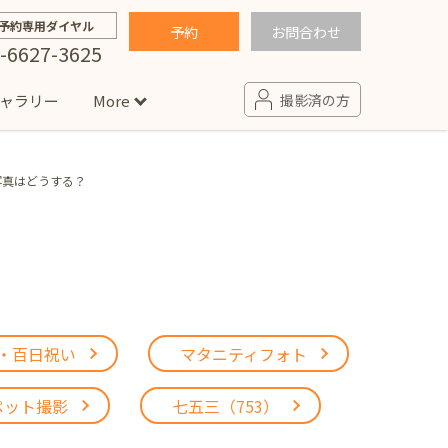
予約専用ダイヤル
予約
お問合わせ
-6627-3625
ャラリー
More
撮影済の方
写真はどうする？
せ
句
入園・入学／卒園・卒業
コラム
(男の子)
新井店
卒業袴(女の子)
ニアフォト
ペット撮影
の子用衣装
ター北店
・百日祝い
マタニティフォト
プロフィール写真・宣材写真
ペット
ペット撮影
七五三（753）