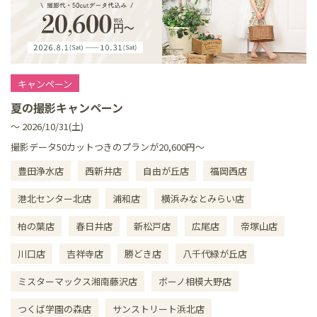
キャンペーン
夏の撮影キャンペーン
～ 2026/10/31(土)
撮影データ50カットつきのプランが20,600円～
豊田浄水店
西新井店
自由が丘店
福岡西店
港北センター北店
浦和店
横浜みなとみらい店
柏の葉店
春日井店
新松戸店
広尾店
帝塚山店
川口店
吉祥寺店
勝どき店
八千代緑が丘店
ミスターマックス湘南藤沢店
ボーノ相模大野店
つくば学園の森店
サンストリート浜北店