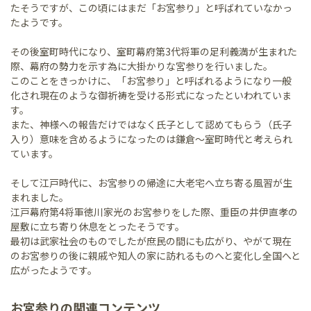
たそうですが、この頃にはまだ「お宮参り」と呼ばれていなかっ
たようです。
その後室町時代になり、室町幕府第3代将軍の足利義満が生まれた
際、幕府の勢力を示す為に大掛かりな宮参りを行いました。
このことをきっかけに、「お宮参り」と呼ばれるようになり一般
化され現在のような御祈祷を受ける形式になったといわれていま
す。
また、神様への報告だけではなく氏子として認めてもらう（氏子
入り）意味を含めるようになったのは鎌倉～室町時代と考えられ
ています。
そして江戸時代に、お宮参りの帰途に大老宅へ立ち寄る風習が生
まれました。
江戸幕府第4将軍徳川家光のお宮参りをした際、重臣の井伊直孝の
屋敷に立ち寄り休息をとったそうです。
最初は武家社会のものでしたが庶民の間にも広がり、やがて現在
のお宮参りの後に親戚や知人の家に訪れるものへと変化し全国へと
広がったようです。
お宮参りの関連コンテンツ