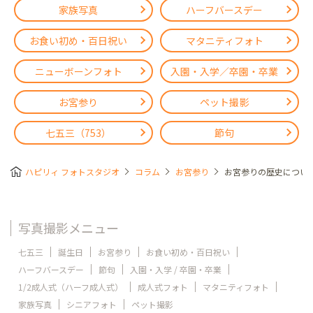
家族写真
ハーフバースデー
お食い初め・百日祝い
マタニティフォト
ニューボーンフォト
入園・入学／卒園・卒業
お宮参り
ペット撮影
七五三（753）
節句
ハピリィ フォトスタジオ
コラム
お宮参り
お宮参りの歴史につい
写真撮影メニュー
七五三
誕生日
お宮参り
お食い初め・百日祝い
ハーフバースデー
節句
入園・入学 / 卒園・卒業
1/2成人式（ハーフ成人式）
成人式フォト
マタニティフォト
家族写真
シニアフォト
ペット撮影