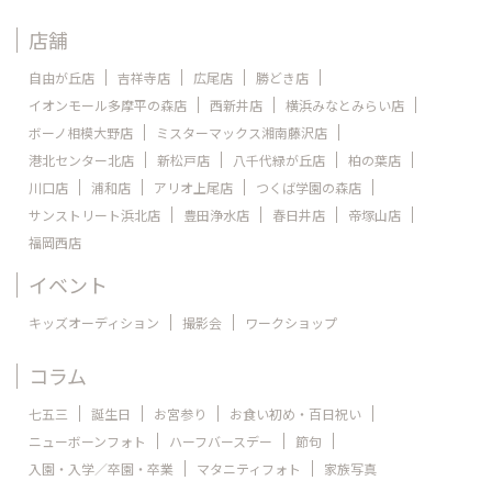
店舗
自由が丘店
吉祥寺店
広尾店
勝どき店
イオンモール多摩平の森店
西新井店
横浜みなとみらい店
ボーノ相模大野店
ミスターマックス湘南藤沢店
港北センター北店
新松戸店
八千代緑が丘店
柏の葉店
川口店
浦和店
アリオ上尾店
つくば学園の森店
サンストリート浜北店
豊田浄水店
春日井店
帝塚山店
福岡西店
イベント
キッズオーディション
撮影会
ワークショップ
コラム
七五三
誕生日
お宮参り
お食い初め・百日祝い
ニューボーンフォト
ハーフバースデー
節句
入園・入学／卒園・卒業
マタニティフォト
家族写真