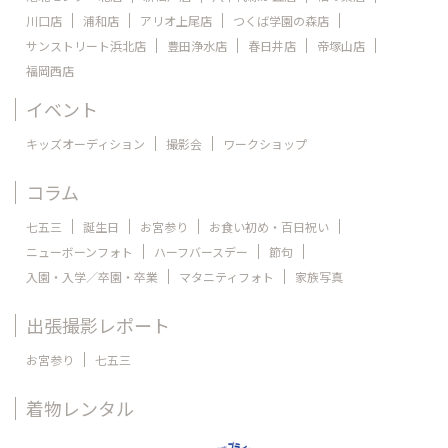
川口店
浦和店
アリオ上尾店
つくば学園の森店
サンストリート浜北店
豊田浄水店
春日井店
帝塚山店
福岡西店
イベント
キッズオーディション
撮影会
ワークショップ
コラム
七五三
誕生日
お宮参り
お食い初め・百日祝い
ニューボーンフォト
ハーフバースデー
節句
入園・入学／卒園・卒業
マタニティフォト
家族写真
出張撮影レポート
お宮参り
七五三
着物レンタル