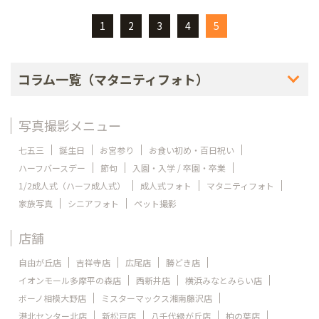
1
2
3
4
5
コラム一覧（マタニティフォト）
写真撮影メニュー
七五三
誕生日
お宮参り
お食い初め・百日祝い
ハーフバースデー
節句
入園・入学 / 卒園・卒業
1/2成人式（ハーフ成人式）
成人式フォト
マタニティフォト
家族写真
シニアフォト
ペット撮影
店舗
自由が丘店
吉祥寺店
広尾店
勝どき店
イオンモール多摩平の森店
西新井店
横浜みなとみらい店
ボーノ相模大野店
ミスターマックス湘南藤沢店
港北センター北店
新松戸店
八千代緑が丘店
柏の葉店