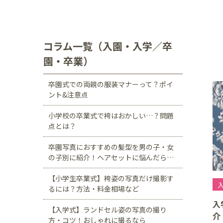
川口店
浦和店
茨城県
つくば学園の森店
コラム一覧（入園・入学／卒
園・卒業）
静岡県
サンストリート浜北
卒園式での両親の服装マナーって？ポイ
ント&注意点
愛知県
豊田浄水店
春日
小学校の卒業式で袴はおかしい…？問題
点とは？
大阪府
卒園写真におすすめの髪型を男の子・女
帝塚山店
の子別に紹介！ヘアセットに悩んだら…
福岡県
【小学生卒業式】袴姿の写真だけ撮影す
福岡西店
るには？方法・料金相場など
入
【入学式】ランドセル姿の写真の撮り
介
方・コツ！おしゃれに撮るなら