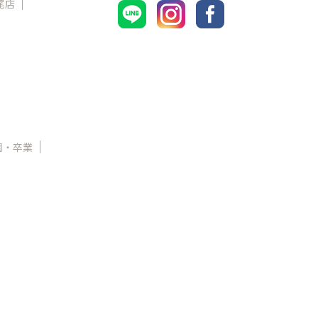
尾店
園・卒業