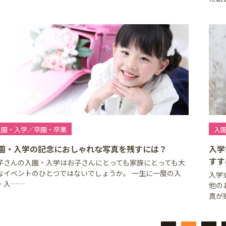
入園・入学／卒園・卒業
入
園・入学の記念におしゃれな写真を残すには？
入学
すす
子さんの入園・入学はお子さんにとっても家族にとっても大
なイベントのひとつではないでしょうか。 一生に一度の入
入学
・入……
他の
真が