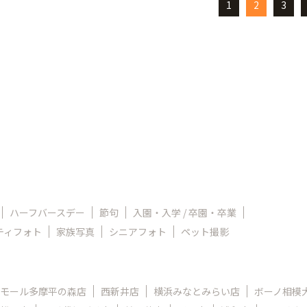
1
2
3
ハーフバースデー
節句
入園・入学 / 卒園・卒業
ティフォト
家族写真
シニアフォト
ペット撮影
モール多摩平の森店
西新井店
横浜みなとみらい店
ボーノ相模