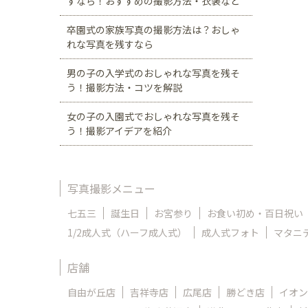
すなら！おすすめの撮影方法・衣装など
卒園式の家族写真の撮影方法は？おしゃ
れな写真を残すなら
男の子の入学式のおしゃれな写真を残そ
う！撮影方法・コツを解説
女の子の入園式でおしゃれな写真を残そ
う！撮影アイデアを紹介
写真撮影メニュー
七五三
誕生日
お宮参り
お食い初め・百日祝い
1/2成人式（ハーフ成人式）
成人式フォト
マタニ
店舗
自由が丘店
吉祥寺店
広尾店
勝どき店
イオン