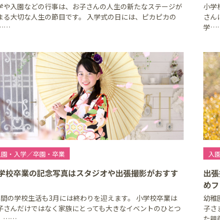
学や入園などの行事は、お子さんの人生の新たなステージが
小学
まる大切な人生の節目です。 入学式の日には、ピカピカの
さん
……
学…
入園・入学／卒園・卒業
入
学校卒業の記念写真はスタジオや出張撮影がおすす
出張
めフ
年間の学校生活も3月には終わりを迎えます。 小学校卒業は
幼稚
子さんだけではなく家族にとっても大きなイベントのひとつ
子さ
、……
た親