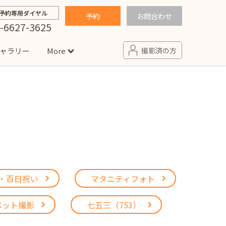
予約専用ダイヤル
予約
お問合わせ
-6627-3625
ャラリー
More
撮影済の方
せ
句
入園・入学／卒園・卒業
コラム
(男の子)
新井店
卒業袴(女の子)
ニアフォト
ペット撮影
の子用衣装
ター北店
・百日祝い
マタニティフォト
プロフィール写真・宣材写真
ペット
ペット撮影
七五三（753）