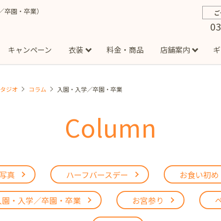
／卒園・卒業）
ご
03
キャンペーン
衣装
料金・商品
店舗案内
ギ
スタジオ
コラム
入園・入学／卒園・卒業
約から撮影までの流れ
お宮参り
お食い初め・百日祝い
イベント撮影
ハーフバースデー
よくある質問
お知ら
節
Column
店
七五三着物(男の子)
勝どき店
吉祥寺店
1/2成人式着物(女の子)
イオンモール多摩平の森店
1/2成人式着物
西
成人式）
成人式フォト
マタニティフォト
家族写真
シ
子)
フォーマル衣装(男の子)
祝い着
女の子用衣装
男
ボーノ相模大野店
ミスターマックス湘南藤沢店
港北セン
用ドレス
写真
ハーフバースデー
お食い初め
入園・入学／卒園・卒業
ファミリーフォト
誕生日
緑が丘店
柏の葉店
入園・入学／卒園・卒業
お宮参り