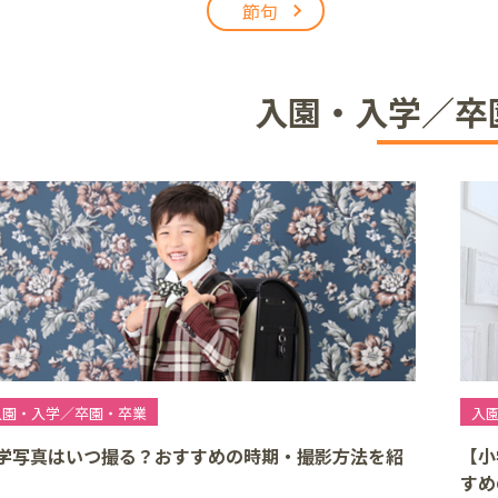
節句
アリオ上尾店
入園・入学／卒
店
井店
入園・入学／卒園・卒業
入
学写真はいつ撮る？おすすめの時期・撮影方法を紹
【小
すめ