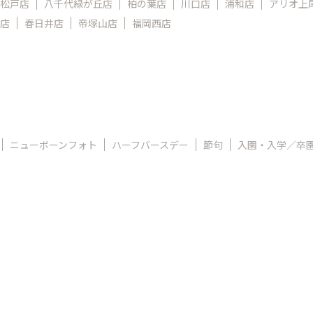
松戸店
八千代緑が丘店
柏の葉店
川口店
浦和店
アリオ上
店
春日井店
帝塚山店
福岡西店
ニューボーンフォト
ハーフバースデー
節句
入園・入学／卒