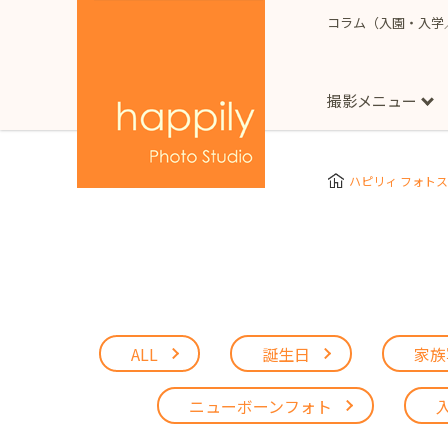
コラム（入園・入学
撮影メニュー
More
スタジオ撮影
Clothes
Store
ハピリィ フォト
お子様用
東京都
七五三
happilyとは
誕生日
予
七五三着物(女の子)
自由が丘店
広尾
1/2成人式（ハーフ
フォーマル衣装(女の
神奈川県
出張撮影
大人用
横浜みなとみらい店
着物
マタニティ
ALL
誕生日
家族
七五三
お宮参り
千葉県
出張撮影レポート
新松戸店
八千代
ニューボーンフォト
埼玉県