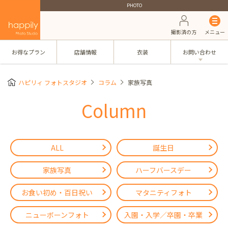
PHOTO
撮影済の方
メニュー
お得なプラン
店舗情報
衣装
お問い合わせ
ハピリィ フォトスタジオ
コラム
家族写真
Column
ALL
誕生日
家族写真
ハーフバースデー
お食い初め・百日祝い
マタニティフォト
ニューボーンフォト
入園・入学／卒園・卒業