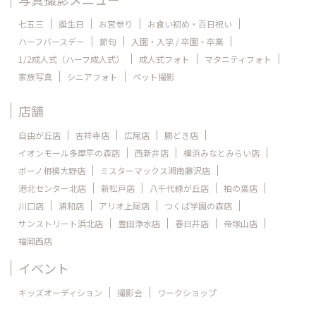
七五三
誕生日
お宮参り
お食い初め・百日祝い
ハーフバースデー
節句
入園・入学 / 卒園・卒業
1/2成人式（ハーフ成人式）
成人式フォト
マタニティフォト
家族写真
シニアフォト
ペット撮影
店舗
自由が丘店
吉祥寺店
広尾店
勝どき店
イオンモール多摩平の森店
西新井店
横浜みなとみらい店
ボーノ相模大野店
ミスターマックス湘南藤沢店
港北センター北店
新松戸店
八千代緑が丘店
柏の葉店
川口店
浦和店
アリオ上尾店
つくば学園の森店
サンストリート浜北店
豊田浄水店
春日井店
帝塚山店
福岡西店
イベント
キッズオーディション
撮影会
ワークショップ