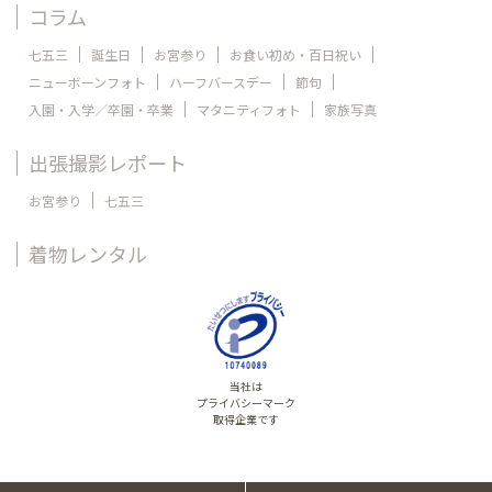
コラム
七五三
誕生日
お宮参り
お食い初め・百日祝い
ニューボーンフォト
ハーフバースデー
節句
入園・入学／卒園・卒業
マタニティフォト
家族写真
出張撮影レポート
お宮参り
七五三
着物レンタル
当社は
プライバシーマーク
取得企業です