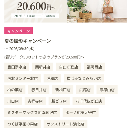
キャンペーン
夏の撮影キャンペーン
～ 2026/09/30(水)
撮影データ50カットつきのプランが20,600円～
豊田浄水店
西新井店
自由が丘店
福岡西店
港北センター北店
浦和店
横浜みなとみらい店
柏の葉店
春日井店
新松戸店
広尾店
帝塚山店
川口店
吉祥寺店
勝どき店
八千代緑が丘店
ミスターマックス湘南藤沢店
ボーノ相模大野店
つくば学園の森店
サンストリート浜北店