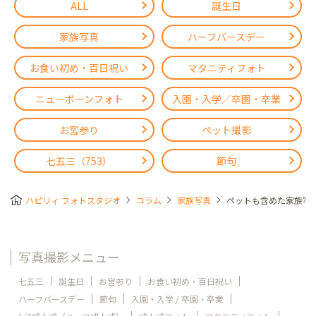
ALL
誕生日
家族写真
ハーフバースデー
お食い初め・百日祝い
マタニティフォト
ニューボーンフォト
入園・入学／卒園・卒業
お宮参り
ペット撮影
七五三（753）
節句
ハピリィ フォトスタジオ
コラム
家族写真
ペットも含めた家族写
写真撮影メニュー
七五三
誕生日
お宮参り
お食い初め・百日祝い
ハーフバースデー
節句
入園・入学 / 卒園・卒業