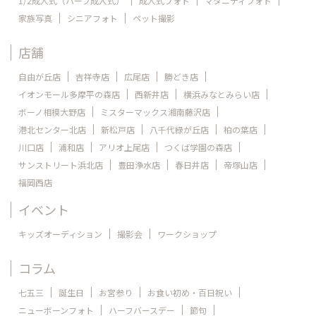
1/2成人式（ハーフ成人式）
成人式フォト
マタニティフォト
家族写真
シニアフォト
ペット撮影
店舗
自由が丘店
吉祥寺店
広尾店
勝どき店
イオンモール多摩平の森店
西新井店
横浜みなとみらい店
ボーノ相模大野店
ミスターマックス湘南藤沢店
港北センター北店
新松戸店
八千代緑が丘店
柏の葉店
川口店
浦和店
アリオ上尾店
つくば学園の森店
サンストリート浜北店
豊田浄水店
春日井店
帝塚山店
福岡西店
イベント
キッズオーディション
撮影会
ワークショップ
コラム
七五三
誕生日
お宮参り
お食い初め・百日祝い
ニューボーンフォト
ハーフバースデー
節句