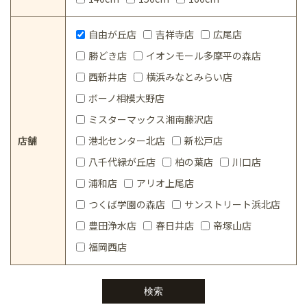
自由が丘店
吉祥寺店
広尾店
勝どき店
イオンモール多摩平の森店
西新井店
横浜みなとみらい店
ボーノ相模大野店
ミスターマックス湘南藤沢店
店舗
港北センター北店
新松戸店
八千代緑が丘店
柏の葉店
川口店
浦和店
アリオ上尾店
つくば学園の森店
サンストリート浜北店
豊田浄水店
春日井店
帝塚山店
福岡西店