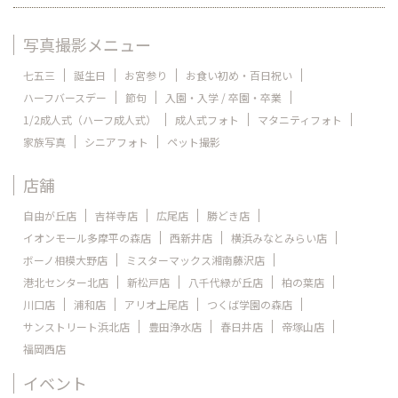
写真撮影メニュー
七五三
誕生日
お宮参り
お食い初め・百日祝い
ハーフバースデー
節句
入園・入学 / 卒園・卒業
1/2成人式（ハーフ成人式）
成人式フォト
マタニティフォト
家族写真
シニアフォト
ペット撮影
店舗
自由が丘店
吉祥寺店
広尾店
勝どき店
イオンモール多摩平の森店
西新井店
横浜みなとみらい店
ボーノ相模大野店
ミスターマックス湘南藤沢店
港北センター北店
新松戸店
八千代緑が丘店
柏の葉店
川口店
浦和店
アリオ上尾店
つくば学園の森店
サンストリート浜北店
豊田浄水店
春日井店
帝塚山店
福岡西店
イベント