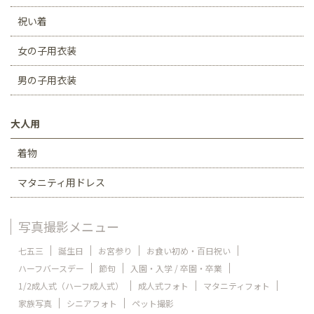
祝い着
女の子用衣装
男の子用衣装
大人用
着物
マタニティ用ドレス
写真撮影メニュー
七五三
誕生日
お宮参り
お食い初め・百日祝い
ハーフバースデー
節句
入園・入学 / 卒園・卒業
1/2成人式（ハーフ成人式）
成人式フォト
マタニティフォト
家族写真
シニアフォト
ペット撮影