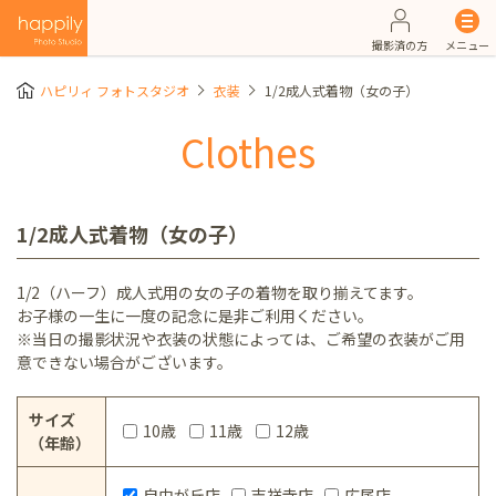
撮影済の方
メニュー
ハピリィ フォトスタジオ
衣装
1/2成人式着物（女の子）
Clothes
1/2成人式着物（女の子）
1/2（ハーフ）成人式用の女の子の着物を取り揃えてます。
お子様の一生に一度の記念に是非ご利用ください。
※当日の撮影状況や衣装の状態によっては、ご希望の衣装がご用
意できない場合がございます。
サイズ
10歳
11歳
12歳
（年齢）
自由が丘店
吉祥寺店
広尾店