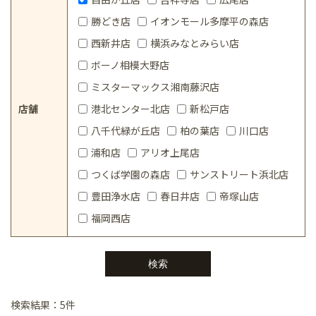
勝どき店
イオンモール多摩平の森店
西新井店
横浜みなとみらい店
ボーノ相模大野店
ミスターマックス湘南藤沢店
店舗
港北センター北店
新松戸店
八千代緑が丘店
柏の葉店
川口店
浦和店
アリオ上尾店
つくば学園の森店
サンストリート浜北店
豊田浄水店
春日井店
帝塚山店
福岡西店
検索結果：5件