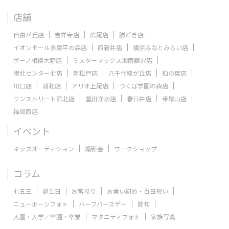
店舗
自由が丘店
吉祥寺店
広尾店
勝どき店
イオンモール多摩平の森店
西新井店
横浜みなとみらい店
ボーノ相模大野店
ミスターマックス湘南藤沢店
港北センター北店
新松戸店
八千代緑が丘店
柏の葉店
川口店
浦和店
アリオ上尾店
つくば学園の森店
サンストリート浜北店
豊田浄水店
春日井店
帝塚山店
福岡西店
イベント
キッズオーディション
撮影会
ワークショップ
コラム
七五三
誕生日
お宮参り
お食い初め・百日祝い
ニューボーンフォト
ハーフバースデー
節句
入園・入学／卒園・卒業
マタニティフォト
家族写真