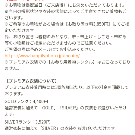
※お着物は撮影当日（ご来店後）にお決めいただいております。
※当日の撮影状況や衣装の状態によってご用意できない着物もご
ざいます。
※ご希望のお着物がある場合は【お取り置き料3,850円】にてご指
定いただけます。
尚、お取り置きは着物のみとなり、帯・帯上げ・しごき・帯締め
等の小物類はご指定いただけませんのでご注意ください。
ご希望の際は予めメールにてお申込みください。
https://www.happilyphoto.jp/inquiry/
※プレミアム衣装での【お参り用着物レンタル】はおこなっており
ません。
【プレミアム衣装について】
プレミアム衣装着用時には1家族様当たり、以下の料金を頂戴して
おります。
GOLDランク：4,400円
通常衣装に加えて「GOLD」「SILVER」の衣装をお選びいただけ
ます。
SILVERランク：3,520円
通常衣装に加えて「SILVER」の衣装をお選びいただけます。