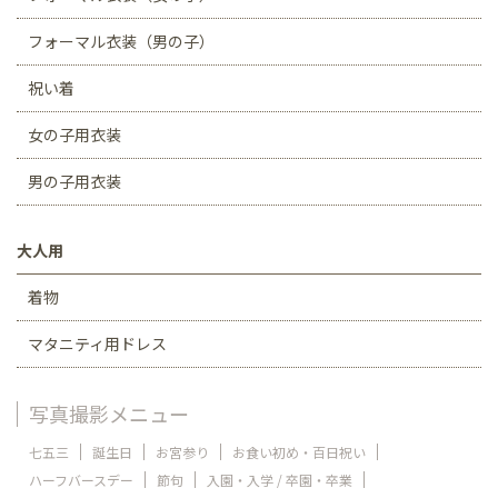
フォーマル衣装（男の子）
祝い着
女の子用衣装
男の子用衣装
大人用
着物
マタニティ用ドレス
写真撮影メニュー
七五三
誕生日
お宮参り
お食い初め・百日祝い
ハーフバースデー
節句
入園・入学 / 卒園・卒業