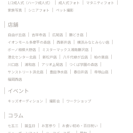
1/2成人式（ハーフ成人式）
成人式フォト
マタニティフォト
家族写真
シニアフォト
ペット撮影
店舗
自由が丘店
吉祥寺店
広尾店
勝どき店
イオンモール多摩平の森店
西新井店
横浜みなとみらい店
ボーノ相模大野店
ミスターマックス湘南藤沢店
港北センター北店
新松戸店
八千代緑が丘店
柏の葉店
川口店
浦和店
アリオ上尾店
つくば学園の森店
サンストリート浜北店
豊田浄水店
春日井店
帝塚山店
福岡西店
イベント
キッズオーディション
撮影会
ワークショップ
コラム
七五三
誕生日
お宮参り
お食い初め・百日祝い
ニューボーンフォト
ハーフバースデー
節句