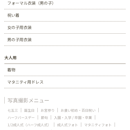
フォーマル衣装（男の子）
祝い着
女の子用衣装
男の子用衣装
大人用
着物
マタニティ用ドレス
写真撮影メニュー
七五三
誕生日
お宮参り
お食い初め・百日祝い
ハーフバースデー
節句
入園・入学 / 卒園・卒業
1/2成人式（ハーフ成人式）
成人式フォト
マタニティフォト