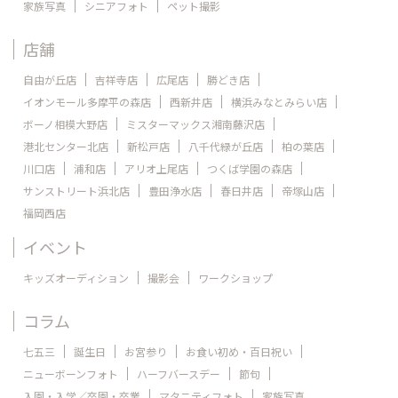
家族写真
シニアフォト
ペット撮影
店舗
自由が丘店
吉祥寺店
広尾店
勝どき店
イオンモール多摩平の森店
西新井店
横浜みなとみらい店
ボーノ相模大野店
ミスターマックス湘南藤沢店
港北センター北店
新松戸店
八千代緑が丘店
柏の葉店
川口店
浦和店
アリオ上尾店
つくば学園の森店
サンストリート浜北店
豊田浄水店
春日井店
帝塚山店
福岡西店
イベント
キッズオーディション
撮影会
ワークショップ
コラム
七五三
誕生日
お宮参り
お食い初め・百日祝い
ニューボーンフォト
ハーフバースデー
節句
入園・入学／卒園・卒業
マタニティフォト
家族写真