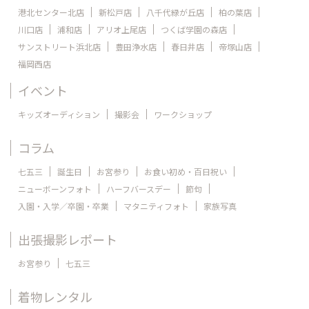
港北センター北店
新松戸店
八千代緑が丘店
柏の葉店
川口店
浦和店
アリオ上尾店
つくば学園の森店
サンストリート浜北店
豊田浄水店
春日井店
帝塚山店
福岡西店
イベント
キッズオーディション
撮影会
ワークショップ
コラム
七五三
誕生日
お宮参り
お食い初め・百日祝い
ニューボーンフォト
ハーフバースデー
節句
入園・入学／卒園・卒業
マタニティフォト
家族写真
出張撮影レポート
お宮参り
七五三
着物レンタル