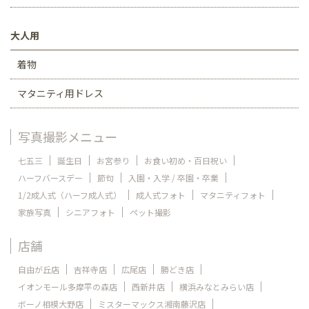
大人用
着物
マタニティ用ドレス
写真撮影メニュー
七五三
誕生日
お宮参り
お食い初め・百日祝い
ハーフバースデー
節句
入園・入学 / 卒園・卒業
1/2成人式（ハーフ成人式）
成人式フォト
マタニティフォト
家族写真
シニアフォト
ペット撮影
店舗
自由が丘店
吉祥寺店
広尾店
勝どき店
イオンモール多摩平の森店
西新井店
横浜みなとみらい店
ボーノ相模大野店
ミスターマックス湘南藤沢店