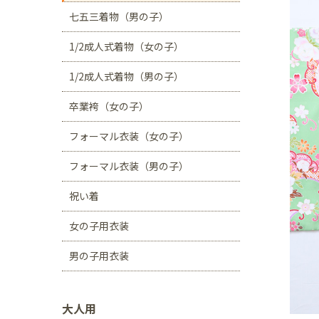
川口店
浦和店
七五三着物（男の子）
茨城県
1/2成人式着物（女の子）
つくば学園の森店
1/2成人式着物（男の子）
静岡県
卒業袴（女の子）
サンストリート浜北
フォーマル衣装（女の子）
愛知県
豊田浄水店
春日
フォーマル衣装（男の子）
大阪府
祝い着
帝塚山店
女の子用衣装
福岡県
男の子用衣装
福岡西店
大人用