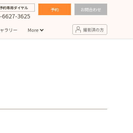
予約専用ダイヤル
予約
お問合わせ
-6627-3625
ャラリー
More
撮影済の方
せ
句
入園・入学／卒園・卒業
コラム
(男の子)
新井店
卒業袴(女の子)
ニアフォト
ペット撮影
の子用衣装
ター北店
プロフィール写真・宣材写真
ペット