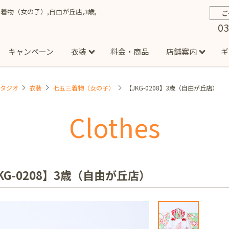
五三着物（女の子）,自由が丘店,3歳,
ご
03
キャンペーン
衣装
料金・商品
店舗案内
ギ
スタジオ
衣装
七五三着物（女の子）
【JKG-0208】3歳（自由が丘店）
約から撮影までの流れ
お宮参り
お食い初め・百日祝い
イベント撮影
ハーフバースデー
よくある質問
お知ら
節
Clothes
店
七五三着物(男の子)
勝どき店
吉祥寺店
1/2成人式着物(女の子)
イオンモール多摩平の森店
1/2成人式着物
西
成人式）
成人式フォト
マタニティフォト
家族写真
シ
子)
フォーマル衣装(男の子)
祝い着
女の子用衣装
男
ボーノ相模大野店
ミスターマックス湘南藤沢店
港北セン
KG-0208】3歳（自由が丘店）
用ドレス
入園・入学／卒園・卒業
ファミリーフォト
誕生日
緑が丘店
柏の葉店