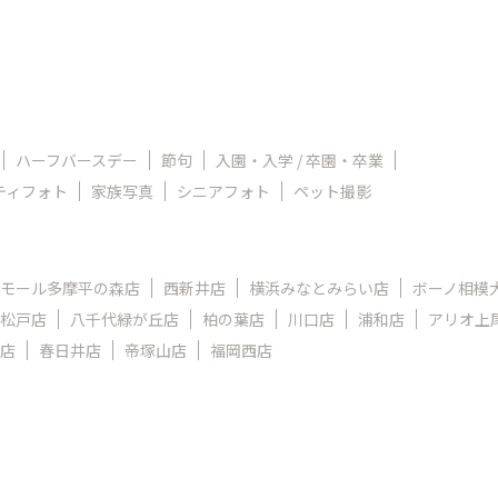
ハーフバースデー
節句
入園・入学 / 卒園・卒業
ティフォト
家族写真
シニアフォト
ペット撮影
モール多摩平の森店
西新井店
横浜みなとみらい店
ボーノ相模
松戸店
八千代緑が丘店
柏の葉店
川口店
浦和店
アリオ上
店
春日井店
帝塚山店
福岡西店