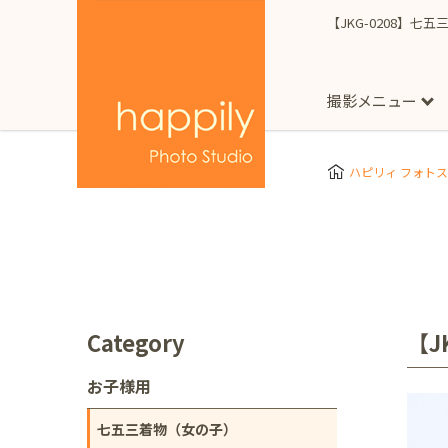
【JKG-0208】七
撮影メニュー
More
スタジオ撮影
Clothes
Store
ハピリィ フォト
お子様用
東京都
七五三
happilyとは
誕生日
予
七五三着物(女の子)
自由が丘店
広尾
1/2成人式（ハーフ
フォーマル衣装(女の
神奈川県
出張撮影
大人用
横浜みなとみらい店
Category
【J
着物
マタニティ
七五三
お宮参り
千葉県
お子様用
出張撮影レポート
新松戸店
八千代
七五三着物（女の子）
埼玉県