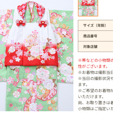
アリオ上尾店
サイズ（年齢）
商品番号
店
対象店舗
井店
※帯などの小物類
性がございます。
※お着物は撮影当
※当日の撮影状況
ます。
※ご希望のお着物が
いただけます。
尚、お取り置きは
小物類はご指定い