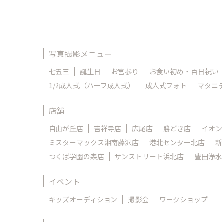
写真撮影メニュー
七五三
誕生日
お宮参り
お食い初め・百日祝い
1/2成人式（ハーフ成人式）
成人式フォト
マタニ
店舗
自由が丘店
吉祥寺店
広尾店
勝どき店
イオン
ミスターマックス湘南藤沢店
港北センター北店
新
つくば学園の森店
サンストリート浜北店
豊田浄水
イベント
キッズオーディション
撮影会
ワークショップ