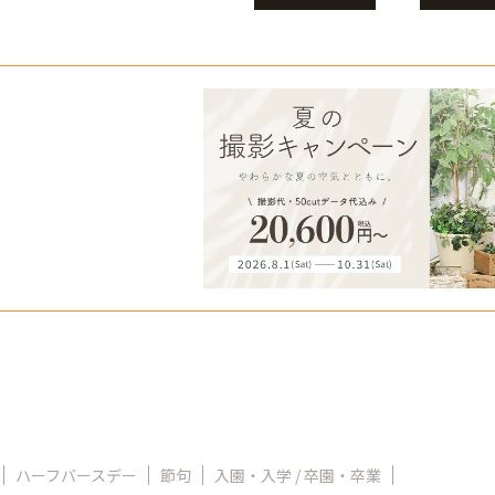
ハーフバースデー
節句
入園・入学 / 卒園・卒業