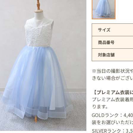
アリオ上尾店
サイズ
商品番号
店
対象店舗
井店
※当日の撮影状況
きない場合がござ
【プレミアム衣装
プレミアム衣装着
ります。
GOLDランク：4,
装をお選びいただ
SILVERランク：3