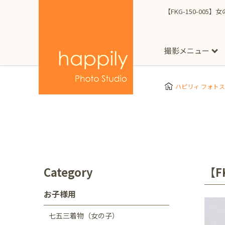
【FKG-150-005】
撮影メニュー
More
スタジオ撮影
Clothes
Store
ハピリィ フォト
お子様用
東京都
七五三
happilyとは
誕生日
予
七五三着物(女の子)
自由が丘店
広尾
1/2成人式（ハーフ
フォーマル衣装(女の
神奈川県
出張撮影
大人用
横浜みなとみらい店
Category
【F
着物
マタニティ
七五三
お宮参り
千葉県
お子様用
出張撮影レポート
新松戸店
八千代
七五三着物（女の子）
埼玉県