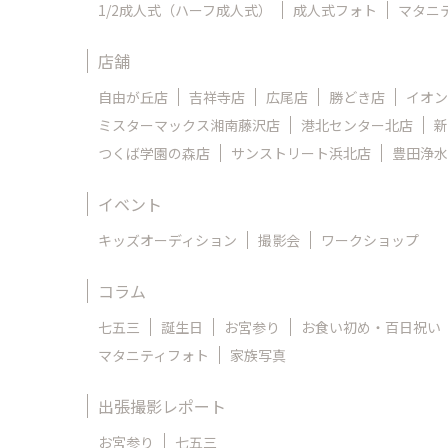
1/2成人式（ハーフ成人式）
成人式フォト
マタニ
店舗
自由が丘店
吉祥寺店
広尾店
勝どき店
イオン
ミスターマックス湘南藤沢店
港北センター北店
新
つくば学園の森店
サンストリート浜北店
豊田浄水
イベント
キッズオーディション
撮影会
ワークショップ
コラム
七五三
誕生日
お宮参り
お食い初め・百日祝い
マタニティフォト
家族写真
出張撮影レポート
お宮参り
七五三