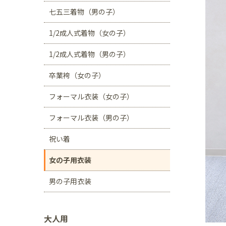
川口店
浦和店
七五三着物（男の子）
茨城県
1/2成人式着物（女の子）
つくば学園の森店
1/2成人式着物（男の子）
静岡県
卒業袴（女の子）
サンストリート浜北
フォーマル衣装（女の子）
愛知県
豊田浄水店
春日
フォーマル衣装（男の子）
大阪府
祝い着
帝塚山店
女の子用衣装
福岡県
男の子用衣装
福岡西店
大人用