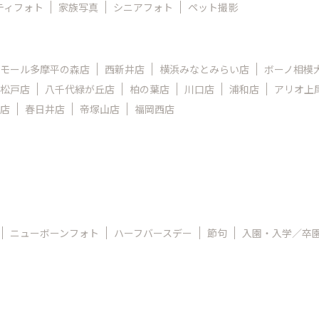
ティフォト
家族写真
シニアフォト
ペット撮影
モール多摩平の森店
西新井店
横浜みなとみらい店
ボーノ相模
松戸店
八千代緑が丘店
柏の葉店
川口店
浦和店
アリオ上
店
春日井店
帝塚山店
福岡西店
ニューボーンフォト
ハーフバースデー
節句
入園・入学／卒