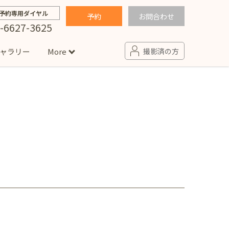
予約専用ダイヤル
予約
お問合わせ
-6627-3625
ャラリー
More
撮影済の方
せ
句
入園・入学／卒園・卒業
コラム
(男の子)
新井店
卒業袴(女の子)
ニアフォト
ペット撮影
の子用衣装
ター北店
プロフィール写真・宣材写真
ペット