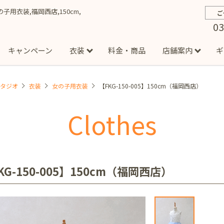
女の子用衣装,福岡西店,150cm,
ご
03
キャンペーン
衣装
料金・商品
店舗案内
ギ
スタジオ
衣装
女の子用衣装
【FKG-150-005】150cm（福岡西店）
約から撮影までの流れ
お宮参り
お食い初め・百日祝い
イベント撮影
ハーフバースデー
よくある質問
お知ら
節
Clothes
店
七五三着物(男の子)
勝どき店
吉祥寺店
1/2成人式着物(女の子)
イオンモール多摩平の森店
1/2成人式着物
西
成人式）
成人式フォト
マタニティフォト
家族写真
シ
子)
フォーマル衣装(男の子)
祝い着
女の子用衣装
男
ボーノ相模大野店
ミスターマックス湘南藤沢店
港北セン
KG-150-005】150cm（福岡西店）
用ドレス
入園・入学／卒園・卒業
ファミリーフォト
誕生日
緑が丘店
柏の葉店