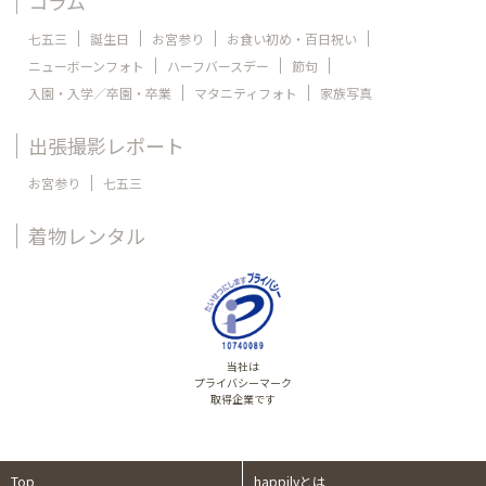
コラム
七五三
誕生日
お宮参り
お食い初め・百日祝い
ニューボーンフォト
ハーフバースデー
節句
入園・入学／卒園・卒業
マタニティフォト
家族写真
出張撮影レポート
お宮参り
七五三
着物レンタル
当社は
プライバシーマーク
取得企業です
Top
happilyとは