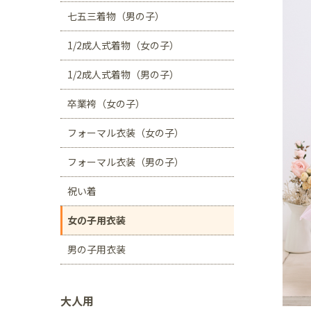
川口店
浦和店
七五三着物（男の子）
茨城県
1/2成人式着物（女の子）
つくば学園の森店
1/2成人式着物（男の子）
静岡県
卒業袴（女の子）
サンストリート浜北
フォーマル衣装（女の子）
愛知県
豊田浄水店
春日
フォーマル衣装（男の子）
大阪府
祝い着
帝塚山店
女の子用衣装
福岡県
男の子用衣装
福岡西店
大人用