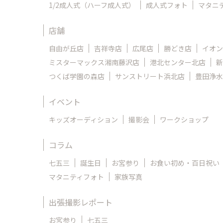
1/2成人式（ハーフ成人式）
成人式フォト
マタニ
店舗
自由が丘店
吉祥寺店
広尾店
勝どき店
イオン
ミスターマックス湘南藤沢店
港北センター北店
新
つくば学園の森店
サンストリート浜北店
豊田浄水
イベント
キッズオーディション
撮影会
ワークショップ
コラム
七五三
誕生日
お宮参り
お食い初め・百日祝い
マタニティフォト
家族写真
出張撮影レポート
お宮参り
七五三