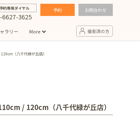
予約専用ダイヤル
予約
お問合わせ
-6627-3625
ャラリー
More
撮影済の方
0cm / 120cm（八千代緑が丘店）
せ
句
入園・入学／卒園・卒業
コラム
(男の子)
新井店
卒業袴(女の子)
ニアフォト
ペット撮影
の子用衣装
ター北店
 / 110cm / 120cm（八千代緑が丘店）
プロフィール写真・宣材写真
ペット