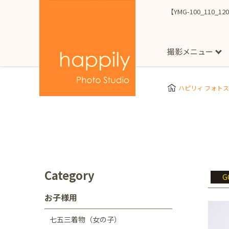
【YMG-100_110_1
撮影メニュー
More
スタジオ撮影
Clothes
Store
ハピリィ フォト
お子様用
東京都
七五三
happilyとは
誕生日
予
七五三着物(女の子)
自由が丘店
広尾
1/2成人式（ハーフ
フォーマル衣装(女の
神奈川県
出張撮影
大人用
横浜みなとみらい店
Category
G
着物
マタニティ
七五三
お宮参り
千葉県
お子様用
出張撮影レポート
新松戸店
八千代
七五三着物（女の子）
埼玉県