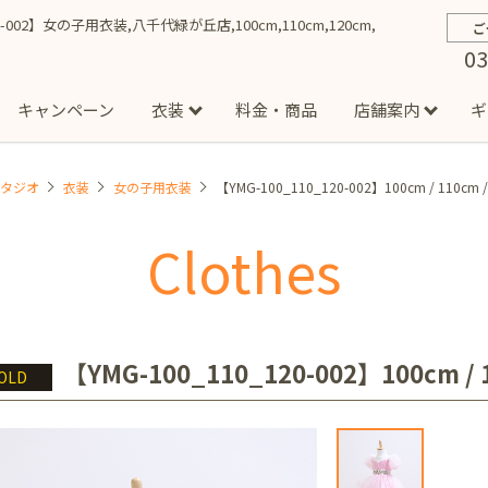
20-002】女の子用衣装,八千代緑が丘店,100cm,110cm,120cm,
ご
03
キャンペーン
衣装
料金・商品
店舗案内
ギ
スタジオ
衣装
女の子用衣装
【YMG-100_110_120-002】100cm / 11
約から撮影までの流れ
お宮参り
お食い初め・百日祝い
イベント撮影
ハーフバースデー
よくある質問
お知ら
節
Clothes
店
七五三着物(男の子)
勝どき店
吉祥寺店
1/2成人式着物(女の子)
イオンモール多摩平の森店
1/2成人式着物
西
成人式）
成人式フォト
マタニティフォト
家族写真
シ
子)
フォーマル衣装(男の子)
祝い着
女の子用衣装
男
ボーノ相模大野店
ミスターマックス湘南藤沢店
港北セン
【YMG-100_110_120-002】100cm
OLD
用ドレス
入園・入学／卒園・卒業
ファミリーフォト
誕生日
緑が丘店
柏の葉店