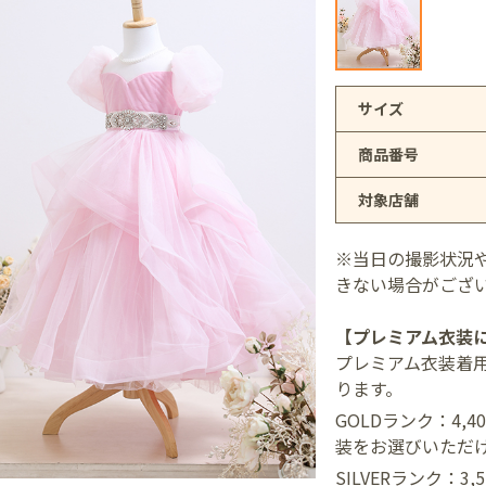
アリオ上尾店
サイズ
商品番号
店
対象店舗
井店
※当日の撮影状況
きない場合がござ
【プレミアム衣装
プレミアム衣装着
ります。
GOLDランク：4,
装をお選びいただ
SILVERランク：3