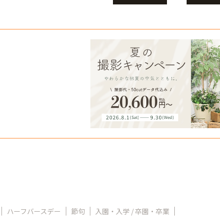
ハーフバースデー
節句
入園・入学 / 卒園・卒業