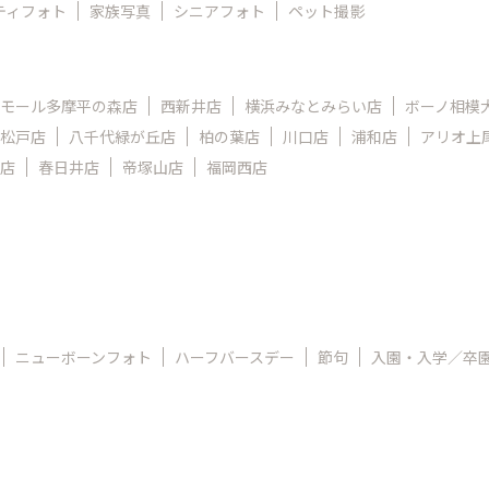
ティフォト
家族写真
シニアフォト
ペット撮影
モール多摩平の森店
西新井店
横浜みなとみらい店
ボーノ相模
松戸店
八千代緑が丘店
柏の葉店
川口店
浦和店
アリオ上
店
春日井店
帝塚山店
福岡西店
ニューボーンフォト
ハーフバースデー
節句
入園・入学／卒