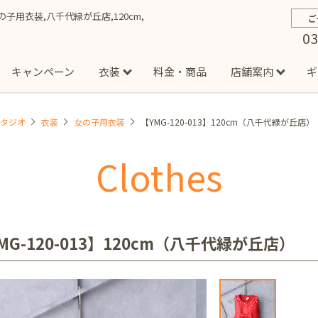
】女の子用衣装,八千代緑が丘店,120cm,
ご
03
キャンペーン
衣装
料金・商品
店舗案内
ギ
スタジオ
衣装
女の子用衣装
【YMG-120-013】120cm（八千代緑が丘店）
約から撮影までの流れ
お宮参り
お食い初め・百日祝い
イベント撮影
ハーフバースデー
よくある質問
お知ら
節
Clothes
店
七五三着物(男の子)
勝どき店
吉祥寺店
1/2成人式着物(女の子)
イオンモール多摩平の森店
1/2成人式着物
西
成人式）
成人式フォト
マタニティフォト
家族写真
シ
子)
フォーマル衣装(男の子)
祝い着
女の子用衣装
男
ボーノ相模大野店
ミスターマックス湘南藤沢店
港北セン
MG-120-013】120cm（八千代緑が丘店）
用ドレス
入園・入学／卒園・卒業
ファミリーフォト
誕生日
緑が丘店
柏の葉店