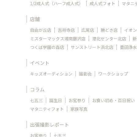
1/2成人式（ハーフ成人式）
成人式フォト
マタニ
店舗
自由が丘店
吉祥寺店
広尾店
勝どき店
イオン
ミスターマックス湘南藤沢店
港北センター北店
新
つくば学園の森店
サンストリート浜北店
豊田浄水
イベント
キッズオーディション
撮影会
ワークショップ
コラム
七五三
誕生日
お宮参り
お食い初め・百日祝い
マタニティフォト
家族写真
出張撮影レポート
お宮参り
七五三