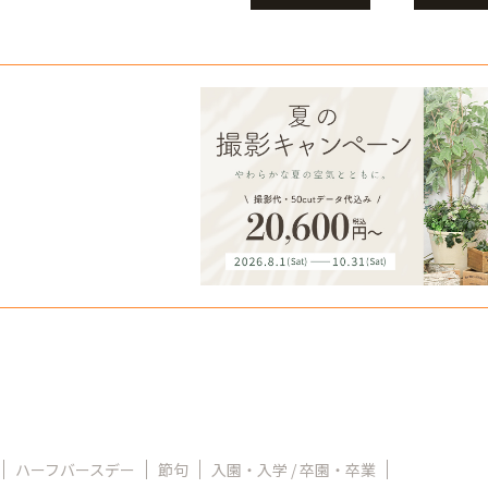
ハーフバースデー
節句
入園・入学 / 卒園・卒業