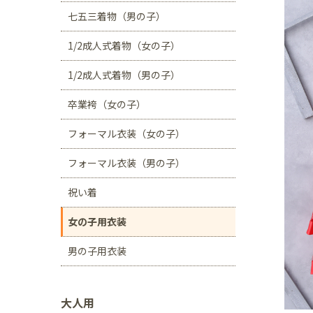
川口店
浦和店
七五三着物（男の子）
茨城県
1/2成人式着物（女の子）
つくば学園の森店
1/2成人式着物（男の子）
静岡県
卒業袴（女の子）
サンストリート浜北
フォーマル衣装（女の子）
愛知県
豊田浄水店
春日
フォーマル衣装（男の子）
大阪府
祝い着
帝塚山店
女の子用衣装
福岡県
男の子用衣装
福岡西店
大人用