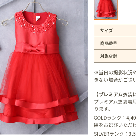
アリオ上尾店
サイズ
商品番号
店
対象店舗
井店
※当日の撮影状況
きない場合がござ
【プレミアム衣装
プレミアム衣装着
ります。
GOLDランク：4,
装をお選びいただ
SILVERランク：3