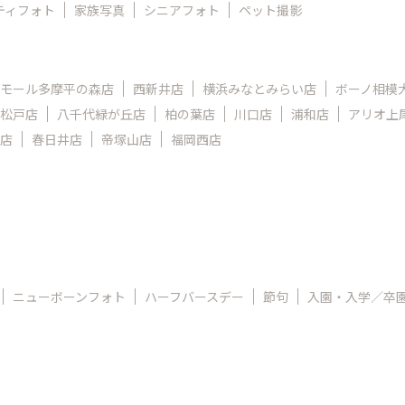
ティフォト
家族写真
シニアフォト
ペット撮影
モール多摩平の森店
西新井店
横浜みなとみらい店
ボーノ相模
松戸店
八千代緑が丘店
柏の葉店
川口店
浦和店
アリオ上
店
春日井店
帝塚山店
福岡西店
ニューボーンフォト
ハーフバースデー
節句
入園・入学／卒