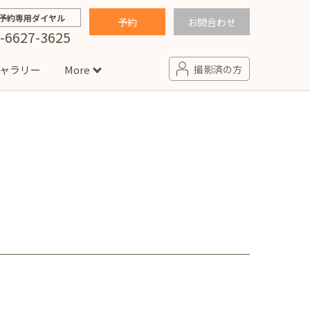
予約専用ダイヤル
予約
お問合わせ
-6627-3625
ャラリー
More
撮影済の方
せ
句
入園・入学／卒園・卒業
コラム
(男の子)
新井店
卒業袴(女の子)
ニアフォト
ペット撮影
の子用衣装
ター北店
プロフィール写真・宣材写真
ペット