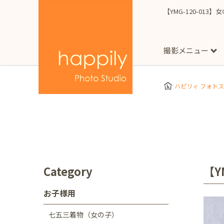
【YMG-120-013
撮影メニュー
More
スタジオ撮影
Clothes
Store
ハピリィ フォト
お子様用
東京都
七五三
happilyとは
誕生日
予
七五三着物(女の子)
自由が丘店
広尾
1/2成人式（ハーフ
フォーマル衣装(女の
神奈川県
出張撮影
大人用
横浜みなとみらい店
Category
【Y
着物
マタニティ
七五三
お宮参り
千葉県
お子様用
出張撮影レポート
新松戸店
八千代
七五三着物（女の子）
埼玉県