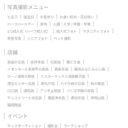
写真撮影メニュー
七五三
誕生日
お宮参り
お食い初め・百日祝い
ハーフバースデー
節句
入園・入学 / 卒園・卒業
1/2成人式（ハーフ成人式）
成人式フォト
マタニティフォト
家族写真
シニアフォト
ペット撮影
店舗
自由が丘店
吉祥寺店
広尾店
勝どき店
イオンモール多摩平の森店
西新井店
横浜みなとみらい店
ボーノ相模大野店
ミスターマックス湘南藤沢店
港北センター北店
新松戸店
八千代緑が丘店
柏の葉店
川口店
浦和店
アリオ上尾店
つくば学園の森店
サンストリート浜北店
豊田浄水店
春日井店
帝塚山店
福岡西店
イベント
キッズオーディション
撮影会
ワークショップ