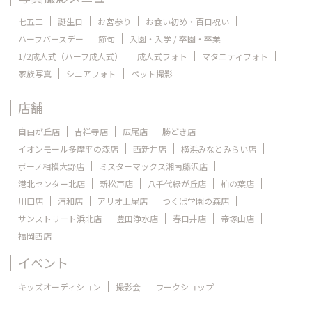
七五三
誕生日
お宮参り
お食い初め・百日祝い
ハーフバースデー
節句
入園・入学 / 卒園・卒業
1/2成人式（ハーフ成人式）
成人式フォト
マタニティフォト
家族写真
シニアフォト
ペット撮影
店舗
自由が丘店
吉祥寺店
広尾店
勝どき店
イオンモール多摩平の森店
西新井店
横浜みなとみらい店
ボーノ相模大野店
ミスターマックス湘南藤沢店
港北センター北店
新松戸店
八千代緑が丘店
柏の葉店
川口店
浦和店
アリオ上尾店
つくば学園の森店
サンストリート浜北店
豊田浄水店
春日井店
帝塚山店
福岡西店
イベント
キッズオーディション
撮影会
ワークショップ