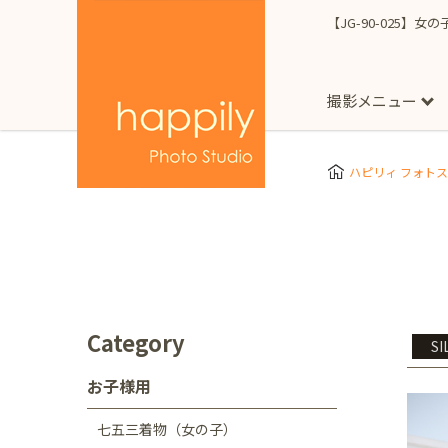
【JG-90-025】女
撮影メニュー
More
スタジオ撮影
Clothes
Store
ハピリィ フォト
お子様用
東京都
七五三
happilyとは
誕生日
予
七五三着物(女の子)
自由が丘店
広尾
1/2成人式（ハーフ
フォーマル衣装(女の
神奈川県
出張撮影
大人用
横浜みなとみらい店
Category
SI
着物
マタニティ
七五三
お宮参り
千葉県
お子様用
出張撮影レポート
新松戸店
八千代
七五三着物（女の子）
埼玉県