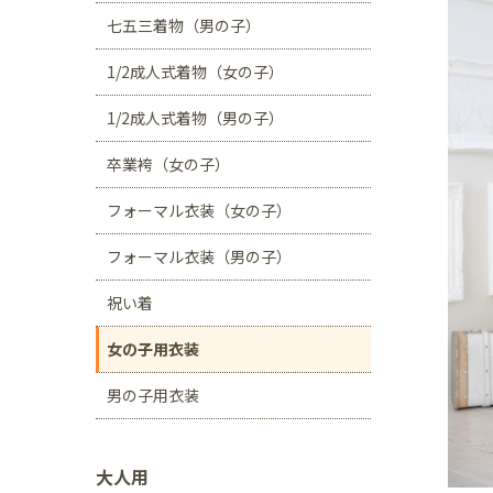
川口店
浦和店
七五三着物（男の子）
茨城県
1/2成人式着物（女の子）
つくば学園の森店
1/2成人式着物（男の子）
静岡県
卒業袴（女の子）
サンストリート浜北
フォーマル衣装（女の子）
愛知県
豊田浄水店
春日
フォーマル衣装（男の子）
大阪府
祝い着
帝塚山店
女の子用衣装
福岡県
男の子用衣装
福岡西店
大人用