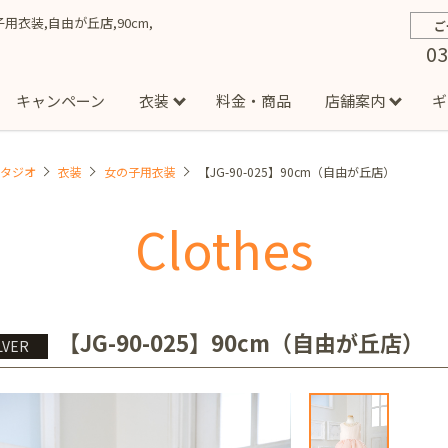
の子用衣装,自由が丘店,90cm,
ご
03
キャンペーン
衣装
料金・商品
店舗案内
ギ
スタジオ
衣装
女の子用衣装
【JG-90-025】90cm（自由が丘店）
約から撮影までの流れ
お宮参り
お食い初め・百日祝い
イベント撮影
ハーフバースデー
よくある質問
お知ら
節
Clothes
店
七五三着物(男の子)
勝どき店
吉祥寺店
1/2成人式着物(女の子)
イオンモール多摩平の森店
1/2成人式着物
西
成人式）
成人式フォト
マタニティフォト
家族写真
シ
子)
フォーマル衣装(男の子)
祝い着
女の子用衣装
男
ボーノ相模大野店
ミスターマックス湘南藤沢店
港北セン
【JG-90-025】90cm（自由が丘店）
LVER
用ドレス
入園・入学／卒園・卒業
ファミリーフォト
誕生日
緑が丘店
柏の葉店