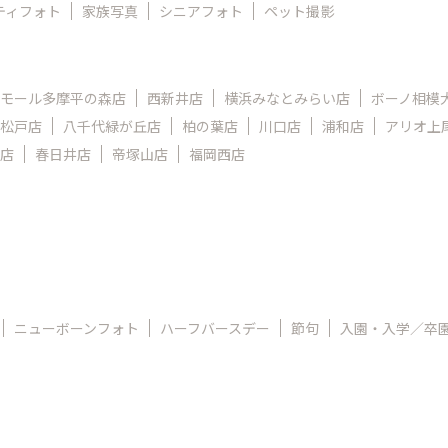
ティフォト
家族写真
シニアフォト
ペット撮影
モール多摩平の森店
西新井店
横浜みなとみらい店
ボーノ相模
松戸店
八千代緑が丘店
柏の葉店
川口店
浦和店
アリオ上
店
春日井店
帝塚山店
福岡西店
ニューボーンフォト
ハーフバースデー
節句
入園・入学／卒