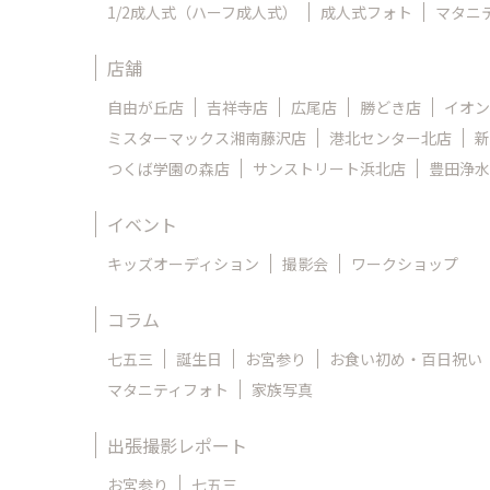
1/2成人式（ハーフ成人式）
成人式フォト
マタニ
店舗
自由が丘店
吉祥寺店
広尾店
勝どき店
イオン
ミスターマックス湘南藤沢店
港北センター北店
新
つくば学園の森店
サンストリート浜北店
豊田浄水
イベント
キッズオーディション
撮影会
ワークショップ
コラム
七五三
誕生日
お宮参り
お食い初め・百日祝い
マタニティフォト
家族写真
出張撮影レポート
お宮参り
七五三