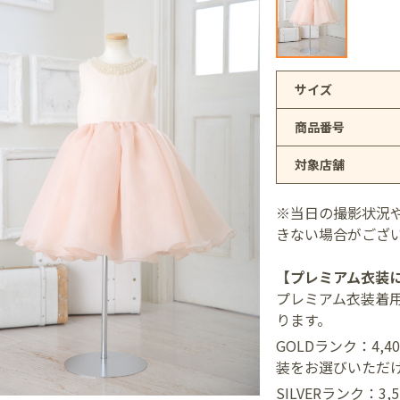
アリオ上尾店
サイズ
商品番号
店
対象店舗
井店
※当日の撮影状況
きない場合がござ
【プレミアム衣装
プレミアム衣装着
ります。
GOLDランク：4,
装をお選びいただ
SILVERランク：3