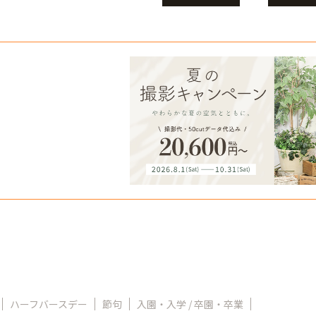
ハーフバースデー
節句
入園・入学 / 卒園・卒業