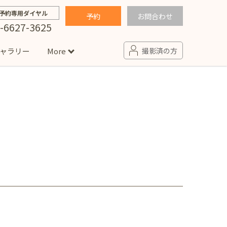
予約専用ダイヤル
予約
お問合わせ
-6627-3625
ャラリー
More
撮影済の方
せ
句
入園・入学／卒園・卒業
コラム
(男の子)
新井店
卒業袴(女の子)
ニアフォト
ペット撮影
の子用衣装
ター北店
プロフィール写真・宣材写真
ペット