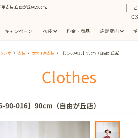
の子用衣装,自由が丘店,90cm,
ご
03
キャンペーン
衣装
料金・商品
店舗案内
ギ
スタジオ
衣装
女の子用衣装
【JG-90-016】90cm（自由が丘店）
約から撮影までの流れ
お宮参り
お食い初め・百日祝い
イベント撮影
ハーフバースデー
よくある質問
お知ら
節
Clothes
店
七五三着物(男の子)
勝どき店
吉祥寺店
1/2成人式着物(女の子)
イオンモール多摩平の森店
1/2成人式着物
西
成人式）
成人式フォト
マタニティフォト
家族写真
シ
子)
フォーマル衣装(男の子)
祝い着
女の子用衣装
男
ボーノ相模大野店
ミスターマックス湘南藤沢店
港北セン
G-90-016】90cm（自由が丘店）
用ドレス
入園・入学／卒園・卒業
ファミリーフォト
誕生日
緑が丘店
柏の葉店