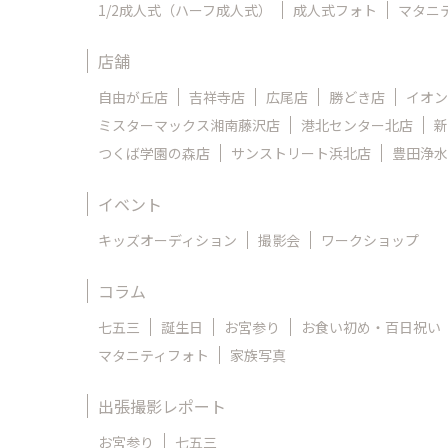
1/2成人式（ハーフ成人式）
成人式フォト
マタニ
店舗
自由が丘店
吉祥寺店
広尾店
勝どき店
イオン
ミスターマックス湘南藤沢店
港北センター北店
新
つくば学園の森店
サンストリート浜北店
豊田浄水
イベント
キッズオーディション
撮影会
ワークショップ
コラム
七五三
誕生日
お宮参り
お食い初め・百日祝い
マタニティフォト
家族写真
出張撮影レポート
お宮参り
七五三