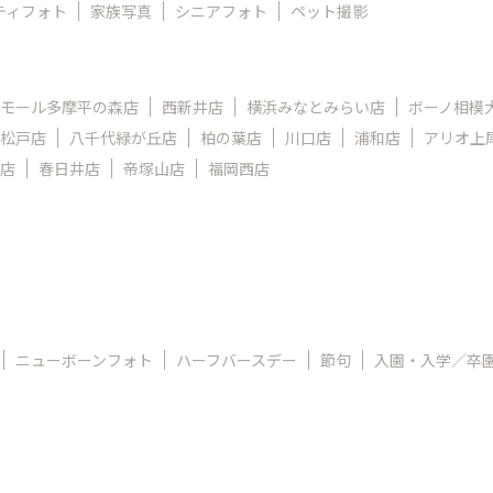
ティフォト
家族写真
シニアフォト
ペット撮影
モール多摩平の森店
西新井店
横浜みなとみらい店
ボーノ相模
松戸店
八千代緑が丘店
柏の葉店
川口店
浦和店
アリオ上
店
春日井店
帝塚山店
福岡西店
ニューボーンフォト
ハーフバースデー
節句
入園・入学／卒