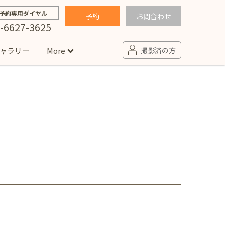
予約専用ダイヤル
予約
お問合わせ
-6627-3625
ャラリー
More
撮影済の方
せ
句
入園・入学／卒園・卒業
コラム
(男の子)
新井店
卒業袴(女の子)
ニアフォト
ペット撮影
の子用衣装
ター北店
プロフィール写真・宣材写真
ペット