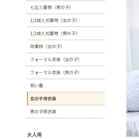
川口店
浦和店
七五三着物（男の子）
茨城県
1/2成人式着物（女の子）
つくば学園の森店
1/2成人式着物（男の子）
静岡県
卒業袴（女の子）
サンストリート浜北
フォーマル衣装（女の子）
愛知県
豊田浄水店
春日
フォーマル衣装（男の子）
大阪府
祝い着
帝塚山店
女の子用衣装
福岡県
男の子用衣装
福岡西店
大人用