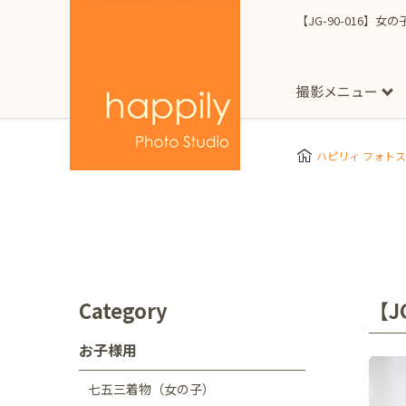
【JG-90-016】女
撮影メニュー
More
スタジオ撮影
Clothes
Store
ハピリィ フォト
お子様用
東京都
七五三
happilyとは
誕生日
予
七五三着物(女の子)
自由が丘店
広尾
1/2成人式（ハーフ
フォーマル衣装(女の
神奈川県
出張撮影
大人用
横浜みなとみらい店
Category
【J
着物
マタニティ
七五三
お宮参り
千葉県
お子様用
出張撮影レポート
新松戸店
八千代
七五三着物（女の子）
埼玉県