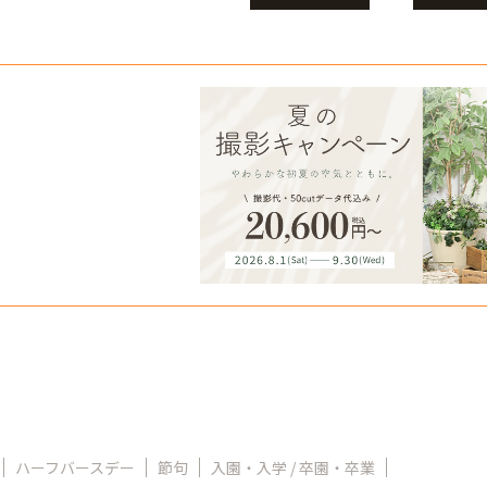
ハーフバースデー
節句
入園・入学 / 卒園・卒業