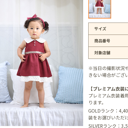
アリオ上尾店
サイズ
商品番号
店
対象店舗
井店
※当日の撮影状況
きない場合がござ
【プレミアム衣装
プレミアム衣装着
ります。
GOLDランク：4,
装をお選びいただ
SILVERランク：3