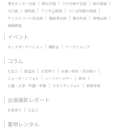
港北センター北店
新松戸店
八千代緑が丘店
柏の葉店
川口店
浦和店
アリオ上尾店
つくば学園の森店
サンストリート浜北店
豊田浄水店
春日井店
帝塚山店
福岡西店
イベント
キッズオーディション
撮影会
ワークショップ
コラム
七五三
誕生日
お宮参り
お食い初め・百日祝い
ニューボーンフォト
ハーフバースデー
節句
入園・入学／卒園・卒業
マタニティフォト
家族写真
出張撮影レポート
お宮参り
七五三
着物レンタル