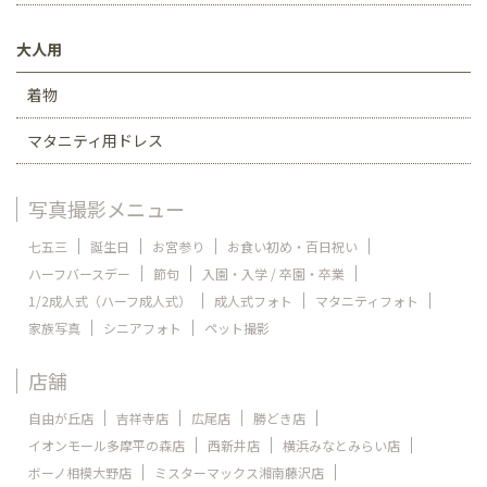
大人用
着物
マタニティ用ドレス
写真撮影メニュー
七五三
誕生日
お宮参り
お食い初め・百日祝い
ハーフバースデー
節句
入園・入学 / 卒園・卒業
1/2成人式（ハーフ成人式）
成人式フォト
マタニティフォト
家族写真
シニアフォト
ペット撮影
店舗
自由が丘店
吉祥寺店
広尾店
勝どき店
イオンモール多摩平の森店
西新井店
横浜みなとみらい店
ボーノ相模大野店
ミスターマックス湘南藤沢店