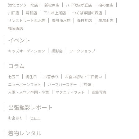
港北センター北店
新松戸店
八千代緑が丘店
柏の葉店
川口店
浦和店
アリオ上尾店
つくば学園の森店
サンストリート浜北店
豊田浄水店
春日井店
帝塚山店
福岡西店
イベント
キッズオーディション
撮影会
ワークショップ
コラム
七五三
誕生日
お宮参り
お食い初め・百日祝い
ニューボーンフォト
ハーフバースデー
節句
入園・入学／卒園・卒業
マタニティフォト
家族写真
出張撮影レポート
お宮参り
七五三
着物レンタル