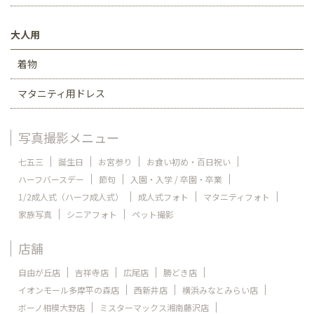
大人用
着物
マタニティ用ドレス
写真撮影メニュー
七五三
誕生日
お宮参り
お食い初め・百日祝い
ハーフバースデー
節句
入園・入学 / 卒園・卒業
1/2成人式（ハーフ成人式）
成人式フォト
マタニティフォト
家族写真
シニアフォト
ペット撮影
店舗
自由が丘店
吉祥寺店
広尾店
勝どき店
イオンモール多摩平の森店
西新井店
横浜みなとみらい店
ボーノ相模大野店
ミスターマックス湘南藤沢店