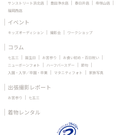
サンストリート浜北店
豊田浄水店
春日井店
帝塚山店
福岡西店
イベント
キッズオーディション
撮影会
ワークショップ
コラム
七五三
誕生日
お宮参り
お食い初め・百日祝い
ニューボーンフォト
ハーフバースデー
節句
入園・入学／卒園・卒業
マタニティフォト
家族写真
出張撮影レポート
お宮参り
七五三
着物レンタル