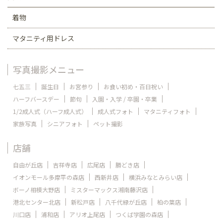
着物
マタニティ用ドレス
写真撮影メニュー
七五三
誕生日
お宮参り
お食い初め・百日祝い
ハーフバースデー
節句
入園・入学 / 卒園・卒業
1/2成人式（ハーフ成人式）
成人式フォト
マタニティフォト
家族写真
シニアフォト
ペット撮影
店舗
自由が丘店
吉祥寺店
広尾店
勝どき店
イオンモール多摩平の森店
西新井店
横浜みなとみらい店
ボーノ相模大野店
ミスターマックス湘南藤沢店
港北センター北店
新松戸店
八千代緑が丘店
柏の葉店
川口店
浦和店
アリオ上尾店
つくば学園の森店