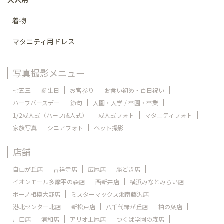
着物
マタニティ用ドレス
写真撮影メニュー
七五三
誕生日
お宮参り
お食い初め・百日祝い
ハーフバースデー
節句
入園・入学 / 卒園・卒業
1/2成人式（ハーフ成人式）
成人式フォト
マタニティフォト
家族写真
シニアフォト
ペット撮影
店舗
自由が丘店
吉祥寺店
広尾店
勝どき店
イオンモール多摩平の森店
西新井店
横浜みなとみらい店
ボーノ相模大野店
ミスターマックス湘南藤沢店
港北センター北店
新松戸店
八千代緑が丘店
柏の葉店
川口店
浦和店
アリオ上尾店
つくば学園の森店