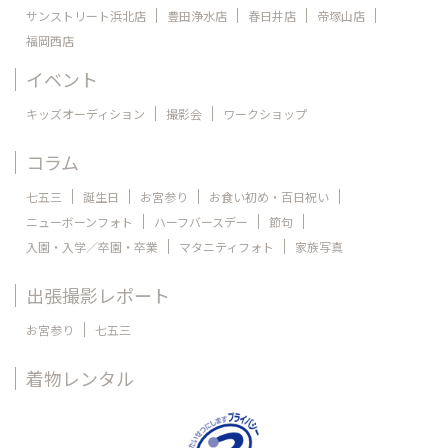
サンストリート浜北店
豊田浄水店
春日井店
帝塚山店
福岡西店
イベント
キッズオーディション
撮影会
ワークショップ
コラム
七五三
誕生日
お宮参り
お食い初め・百日祝い
ニューボーンフォト
ハーフバースデー
節句
入園・入学／卒園・卒業
マタニティフォト
家族写真
出張撮影レポート
お宮参り
七五三
着物レンタル