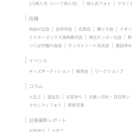
1/2成人式（ハーフ成人式）
成人式フォト
マタニ
店舗
自由が丘店
吉祥寺店
広尾店
勝どき店
イオン
ミスターマックス湘南藤沢店
港北センター北店
新
つくば学園の森店
サンストリート浜北店
豊田浄水
イベント
キッズオーディション
撮影会
ワークショップ
コラム
七五三
誕生日
お宮参り
お食い初め・百日祝い
マタニティフォト
家族写真
出張撮影レポート
お宮参り
七五三