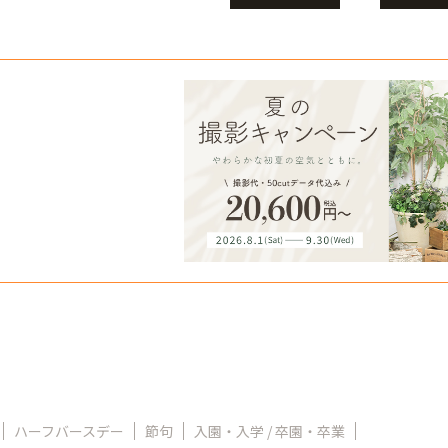
ハーフバースデー
節句
入園・入学 / 卒園・卒業