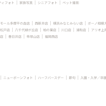
ティフォト
家族写真
シニアフォト
ペット撮影
モール多摩平の森店
西新井店
横浜みなとみらい店
ボーノ相模
松戸店
八千代緑が丘店
柏の葉店
川口店
浦和店
アリオ上
店
春日井店
帝塚山店
福岡西店
ニューボーンフォト
ハーフバースデー
節句
入園・入学／卒