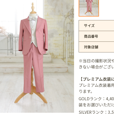
アリオ上尾店
サイズ
商品番号
店
対象店舗
井店
※当日の撮影状況
きない場合がござ
【プレミアム衣装
プレミアム衣装着
ります。
GOLDランク：4,
装をお選びいただ
SILVERランク：3