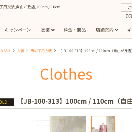
の子用衣装,自由が丘店,100cm,110cm
ご
03
キャンペーン
衣装
料金・商品
店舗案内
ギ
スタジオ
衣装
男の子用衣装
【JB-100-313】100cm / 110cm（自由が丘
約から撮影までの流れ
お宮参り
お食い初め・百日祝い
イベント撮影
ハーフバースデー
よくある質問
お知ら
節
Clothes
店
七五三着物(男の子)
勝どき店
吉祥寺店
1/2成人式着物(女の子)
イオンモール多摩平の森店
1/2成人式着物
西
成人式）
成人式フォト
マタニティフォト
家族写真
シ
子)
フォーマル衣装(男の子)
祝い着
女の子用衣装
男
ボーノ相模大野店
ミスターマックス湘南藤沢店
港北セン
【JB-100-313】100cm / 110cm
OLD
用ドレス
入園・入学／卒園・卒業
ファミリーフォト
誕生日
緑が丘店
柏の葉店