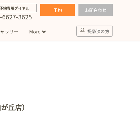
予約専用ダイヤル
予約
お問合わせ
-6627-3625
ャラリー
More
撮影済の方
店）
せ
句
入園・入学／卒園・卒業
コラム
(男の子)
新井店
卒業袴(女の子)
ニアフォト
ペット撮影
の子用衣装
ター北店
（自由が丘店）
プロフィール写真・宣材写真
ペット