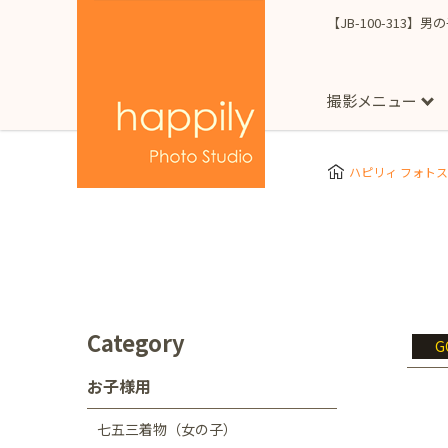
【JB-100-313】男
撮影メニュー
More
スタジオ撮影
Clothes
Store
ハピリィ フォト
お子様用
東京都
七五三
happilyとは
誕生日
予
七五三着物(女の子)
自由が丘店
広尾
1/2成人式（ハーフ
フォーマル衣装(女の
神奈川県
出張撮影
大人用
横浜みなとみらい店
Category
G
着物
マタニティ
七五三
お宮参り
千葉県
お子様用
出張撮影レポート
新松戸店
八千代
七五三着物（女の子）
埼玉県