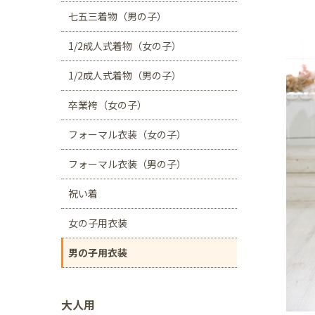
川口店
浦和店
七五三着物（男の子）
茨城県
1/2成人式着物（女の子）
つくば学園の森店
1/2成人式着物（男の子）
静岡県
卒業袴（女の子）
サンストリート浜北
フォーマル衣装（女の子）
愛知県
豊田浄水店
春日
フォーマル衣装（男の子）
大阪府
祝い着
帝塚山店
女の子用衣装
福岡県
男の子用衣装
福岡西店
大人用