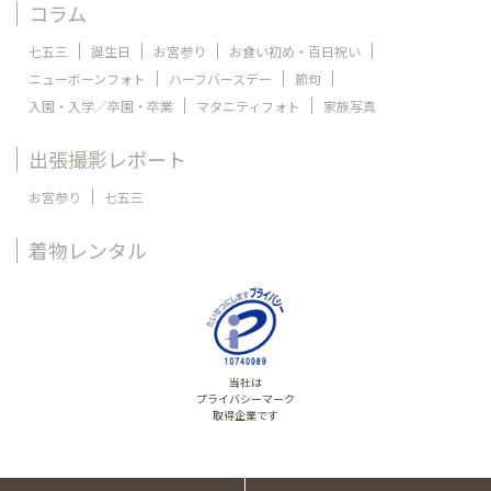
コラム
七五三
誕生日
お宮参り
お食い初め・百日祝い
ニューボーンフォト
ハーフバースデー
節句
入園・入学／卒園・卒業
マタニティフォト
家族写真
出張撮影レポート
お宮参り
七五三
着物レンタル
当社は
プライバシーマーク
取得企業です