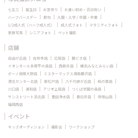
七五三
誕生日
お宮参り
お食い初め・百日祝い
ハーフバースデー
節句
入園・入学 / 卒園・卒業
1/2成人式（ハーフ成人式）
成人式フォト
マタニティフォト
家族写真
シニアフォト
ペット撮影
店舗
自由が丘店
吉祥寺店
広尾店
勝どき店
イオンモール多摩平の森店
西新井店
横浜みなとみらい店
ボーノ相模大野店
ミスターマックス湘南藤沢店
港北センター北店
新松戸店
八千代緑が丘店
柏の葉店
川口店
浦和店
アリオ上尾店
つくば学園の森店
サンストリート浜北店
豊田浄水店
春日井店
帝塚山店
福岡西店
イベント
キッズオーディション
撮影会
ワークショップ