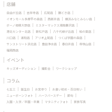
店舗
自由が丘店
吉祥寺店
広尾店
勝どき店
イオンモール多摩平の森店
西新井店
横浜みなとみらい店
ボーノ相模大野店
ミスターマックス湘南藤沢店
港北センター北店
新松戸店
八千代緑が丘店
柏の葉店
川口店
浦和店
アリオ上尾店
つくば学園の森店
サンストリート浜北店
豊田浄水店
春日井店
帝塚山店
福岡西店
イベント
キッズオーディション
撮影会
ワークショップ
コラム
七五三
誕生日
お宮参り
お食い初め・百日祝い
ニューボーンフォト
ハーフバースデー
節句
入園・入学／卒園・卒業
マタニティフォト
家族写真