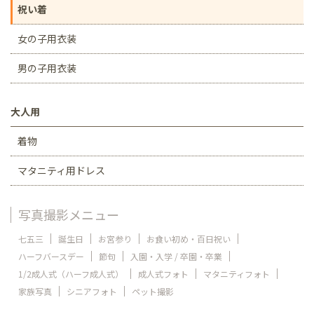
祝い着
女の子用衣装
男の子用衣装
大人用
着物
マタニティ用ドレス
写真撮影メニュー
七五三
誕生日
お宮参り
お食い初め・百日祝い
ハーフバースデー
節句
入園・入学 / 卒園・卒業
1/2成人式（ハーフ成人式）
成人式フォト
マタニティフォト
家族写真
シニアフォト
ペット撮影