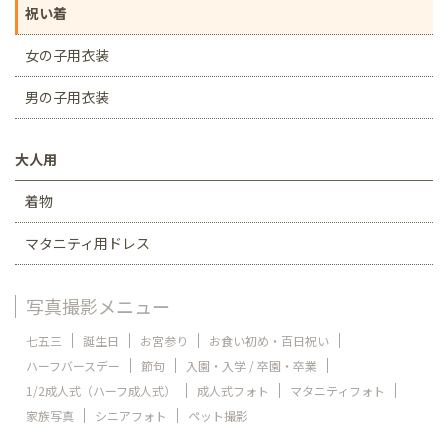
祝い着
女の子用衣装
男の子用衣装
大人用
着物
マタニティ用ドレス
写真撮影メニュー
七五三
誕生日
お宮参り
お食い初め・百日祝い
ハーフバースデー
節句
入園・入学 / 卒園・卒業
1/2成人式（ハーフ成人式）
成人式フォト
マタニティフォト
家族写真
シニアフォト
ペット撮影