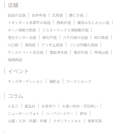
店舗
自由が丘店
吉祥寺店
広尾店
勝どき店
イオンモール多摩平の森店
西新井店
横浜みなとみらい店
ボーノ相模大野店
ミスターマックス湘南藤沢店
港北センター北店
新松戸店
八千代緑が丘店
柏の葉店
川口店
浦和店
アリオ上尾店
つくば学園の森店
サンストリート浜北店
豊田浄水店
春日井店
帝塚山店
福岡西店
イベント
キッズオーディション
撮影会
ワークショップ
コラム
七五三
誕生日
お宮参り
お食い初め・百日祝い
ニューボーンフォト
ハーフバースデー
節句
入園・入学／卒園・卒業
マタニティフォト
家族写真