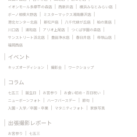
イオンモール多摩平の森店
西新井店
横浜みなとみらい店
ボーノ相模大野店
ミスターマックス湘南藤沢店
港北センター北店
新松戸店
八千代緑が丘店
柏の葉店
川口店
浦和店
アリオ上尾店
つくば学園の森店
サンストリート浜北店
豊田浄水店
春日井店
帝塚山店
福岡西店
イベント
キッズオーディション
撮影会
ワークショップ
コラム
七五三
誕生日
お宮参り
お食い初め・百日祝い
ニューボーンフォト
ハーフバースデー
節句
入園・入学／卒園・卒業
マタニティフォト
家族写真
出張撮影レポート
お宮参り
七五三