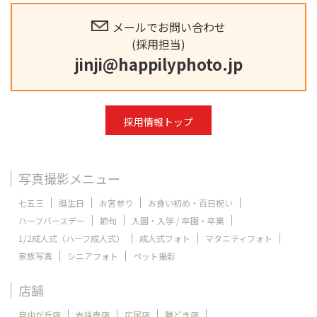
メールでお問い合わせ
(採用担当)
jinji@happilyphoto.jp
採用情報トップ
写真撮影メニュー
七五三
誕生日
お宮参り
お食い初め・百日祝い
ハーフバースデー
節句
入園・入学 / 卒園・卒業
1/2成人式（ハーフ成人式）
成人式フォト
マタニティフォト
家族写真
シニアフォト
ペット撮影
店舗
自由が丘店
吉祥寺店
広尾店
勝どき店