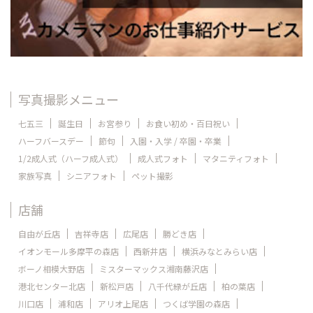
写真撮影メニュー
七五三
誕生日
お宮参り
お食い初め・百日祝い
ハーフバースデー
節句
入園・入学 / 卒園・卒業
1/2成人式（ハーフ成人式）
成人式フォト
マタニティフォト
家族写真
シニアフォト
ペット撮影
店舗
自由が丘店
吉祥寺店
広尾店
勝どき店
イオンモール多摩平の森店
西新井店
横浜みなとみらい店
ボーノ相模大野店
ミスターマックス湘南藤沢店
港北センター北店
新松戸店
八千代緑が丘店
柏の葉店
川口店
浦和店
アリオ上尾店
つくば学園の森店