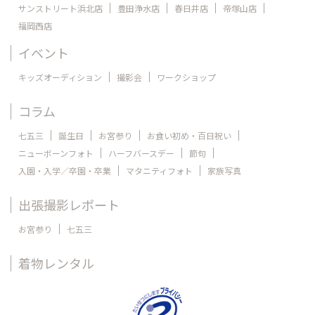
サンストリート浜北店
豊田浄水店
春日井店
帝塚山店
福岡西店
イベント
キッズオーディション
撮影会
ワークショップ
コラム
七五三
誕生日
お宮参り
お食い初め・百日祝い
ニューボーンフォト
ハーフバースデー
節句
入園・入学／卒園・卒業
マタニティフォト
家族写真
出張撮影レポート
お宮参り
七五三
着物レンタル