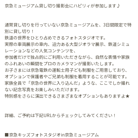
京急ミュージアム貸し切り撮影会にハピリィが参加します♪
通常貸し切りを行っていない京急ミュージアムを、3日間限定で特
別に貸し切り！
鉄道の世界をひとり占めできるフォトスタジオです。
実際の車両展示の車内、迫力ある大型ジオラマ展示、鉄道シミュ
レーションなどの人気コンテンツを、
参加者だけで独占的にご利用いただきながら、自然な表情や家族
のふれあいの瞬間をプロのカメラマンが撮影いたします。
お子さまには京急電鉄の運転士用子ども制服をご用意しており、
オプションで保護者やご兄弟も制服を着用することが可能です。
家族全員で「京急の世界に入り込んだ」ような、ここでしか撮れ
ない記念写真をお楽しみいただけます。
特別感をさらに演出できるさまざまなオプションもありますよ★
詳細、ご予約は下記URLからチェックしてみてください！
■京急キッズフォトスタジオin京急ミュージアム