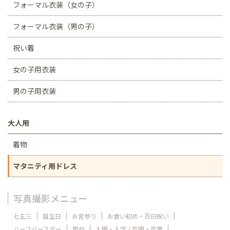
フォーマル衣装（女の子）
フォーマル衣装（男の子）
祝い着
女の子用衣装
男の子用衣装
大人用
着物
マタニティ用ドレス
写真撮影メニュー
七五三
誕生日
お宮参り
お食い初め・百日祝い
ハーフバースデー
節句
入園・入学 / 卒園・卒業