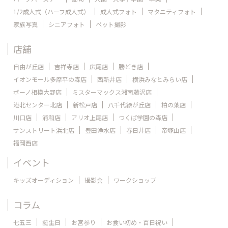
1/2成人式（ハーフ成人式）
成人式フォト
マタニティフォト
家族写真
シニアフォト
ペット撮影
店舗
自由が丘店
吉祥寺店
広尾店
勝どき店
イオンモール多摩平の森店
西新井店
横浜みなとみらい店
ボーノ相模大野店
ミスターマックス湘南藤沢店
港北センター北店
新松戸店
八千代緑が丘店
柏の葉店
川口店
浦和店
アリオ上尾店
つくば学園の森店
サンストリート浜北店
豊田浄水店
春日井店
帝塚山店
福岡西店
イベント
キッズオーディション
撮影会
ワークショップ
コラム
七五三
誕生日
お宮参り
お食い初め・百日祝い