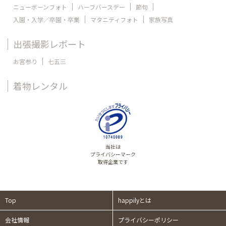
ニューボーンフォト
ハーフバースデー
節句
入園・入学／卒園・卒業
マタニティフォト
家族写真
出張撮影レポート
お宮参り
七五三
着物レンタル
当社は
プライバシーマーク
取得企業です
Top
happilyとは
会社情報
プライバシーポリシー