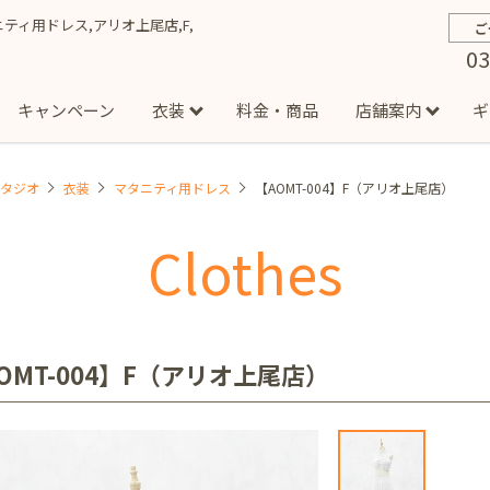
タニティ用ドレス,アリオ上尾店,F,
ご
03
キャンペーン
衣装
料金・商品
店舗案内
ギ
スタジオ
衣装
マタニティ用ドレス
【AOMT-004】F（アリオ上尾店）
約から撮影までの流れ
お宮参り
お食い初め・百日祝い
イベント撮影
ハーフバースデー
よくある質問
お知ら
節
Clothes
店
七五三着物(男の子)
勝どき店
吉祥寺店
1/2成人式着物(女の子)
イオンモール多摩平の森店
1/2成人式着物
西
成人式）
成人式フォト
マタニティフォト
家族写真
シ
子)
フォーマル衣装(男の子)
祝い着
女の子用衣装
男
ボーノ相模大野店
ミスターマックス湘南藤沢店
港北セン
OMT-004】F（アリオ上尾店）
用ドレス
入園・入学／卒園・卒業
ファミリーフォト
誕生日
緑が丘店
柏の葉店