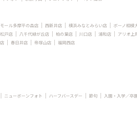
モール多摩平の森店
西新井店
横浜みなとみらい店
ボーノ相模
松戸店
八千代緑が丘店
柏の葉店
川口店
浦和店
アリオ上
店
春日井店
帝塚山店
福岡西店
ニューボーンフォト
ハーフバースデー
節句
入園・入学／卒