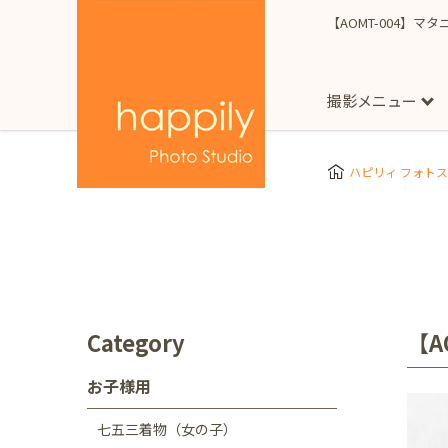
【AOMT-004】マ
撮影メニュー
More
スタジオ撮影
Clothes
Store
ハピリィ フォト
お子様用
東京都
七五三
happilyとは
誕生日
予
七五三着物(女の子)
自由が丘店
広尾
1/2成人式（ハーフ
フォーマル衣装(女の
神奈川県
出張撮影
大人用
横浜みなとみらい店
Category
【A
着物
マタニティ
七五三
お宮参り
千葉県
お子様用
出張撮影レポート
新松戸店
八千代
七五三着物（女の子）
埼玉県