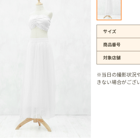
アリオ上尾店
サイズ
商品番号
店
対象店舗
井店
※当日の撮影状況
きない場合がござ