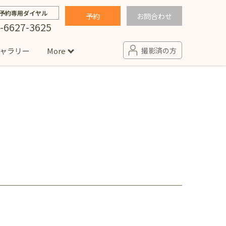
予約専用ダイヤル
予約
お問合わせ
-6627-3625
ャラリー
More
撮影済の方
せ
句
入園・入学／卒園・卒業
コラム
(男の子)
新井店
卒業袴(女の子)
ニアフォト
ペット撮影
の子用衣装
ター北店
プロフィール写真・宣材写真
ペット