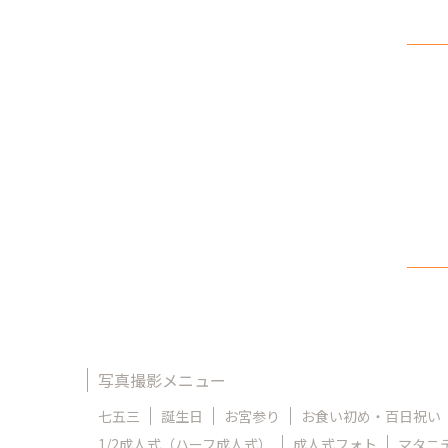
写真撮影メニュー
七五三
誕生日
お宮参り
お食い初め・百日祝い
1/2成人式（ハーフ成人式）
成人式フォト
マタニ