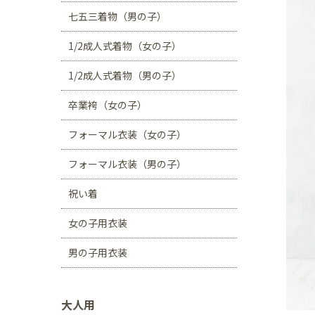
川口店
浦和店
七五三着物（男の子）
茨城県
1/2成人式着物（女の子）
つくば学園の森店
1/2成人式着物（男の子）
静岡県
卒業袴（女の子）
サンストリート浜北
フォーマル衣装（女の子）
愛知県
豊田浄水店
春日
フォーマル衣装（男の子）
大阪府
祝い着
帝塚山店
女の子用衣装
福岡県
男の子用衣装
福岡西店
大人用