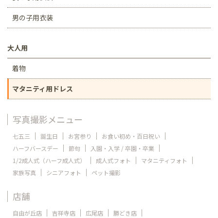
男の子用衣装
大人用
着物
マタニティ用ドレス
写真撮影メニュー
七五三
誕生日
お宮参り
お食い初め・百日祝い
ハーフバースデー
節句
入園・入学 / 卒園・卒業
1/2成人式（ハーフ成人式）
成人式フォト
マタニティフォト
家族写真
シニアフォト
ペット撮影
店舗
自由が丘店
吉祥寺店
広尾店
勝どき店