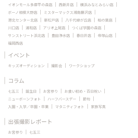
イオンモール多摩平の森店
西新井店
横浜みなとみらい店
ボーノ相模大野店
ミスターマックス湘南藤沢店
港北センター北店
新松戸店
八千代緑が丘店
柏の葉店
川口店
浦和店
アリオ上尾店
つくば学園の森店
サンストリート浜北店
豊田浄水店
春日井店
帝塚山店
福岡西店
イベント
キッズオーディション
撮影会
ワークショップ
コラム
七五三
誕生日
お宮参り
お食い初め・百日祝い
ニューボーンフォト
ハーフバースデー
節句
入園・入学／卒園・卒業
マタニティフォト
家族写真
出張撮影レポート
お宮参り
七五三