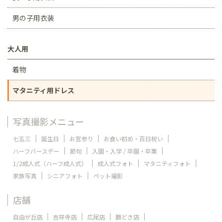
男の子用衣装
大人用
着物
マタニティ用ドレス
写真撮影メニュー
七五三
誕生日
お宮参り
お食い初め・百日祝い
ハーフバースデー
節句
入園・入学 / 卒園・卒業
1/2成人式（ハーフ成人式）
成人式フォト
マタニティフォト
家族写真
シニアフォト
ペット撮影
店舗
自由が丘店
吉祥寺店
広尾店
勝どき店