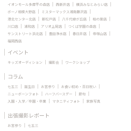
イオンモール多摩平の森店
西新井店
横浜みなとみらい店
ボーノ相模大野店
ミスターマックス湘南藤沢店
港北センター北店
新松戸店
八千代緑が丘店
柏の葉店
川口店
浦和店
アリオ上尾店
つくば学園の森店
サンストリート浜北店
豊田浄水店
春日井店
帝塚山店
福岡西店
イベント
キッズオーディション
撮影会
ワークショップ
コラム
七五三
誕生日
お宮参り
お食い初め・百日祝い
ニューボーンフォト
ハーフバースデー
節句
入園・入学／卒園・卒業
マタニティフォト
家族写真
出張撮影レポート
お宮参り
七五三