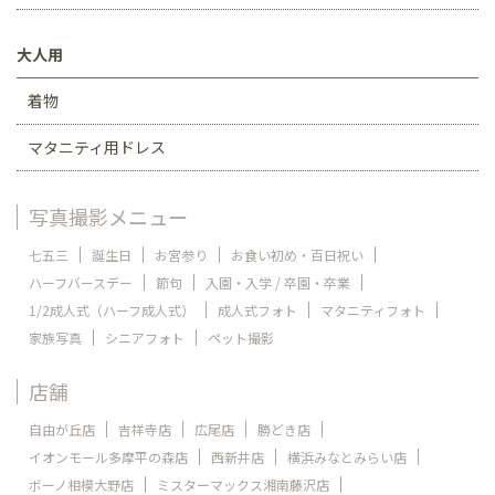
大人用
着物
マタニティ用ドレス
写真撮影メニュー
七五三
誕生日
お宮参り
お食い初め・百日祝い
ハーフバースデー
節句
入園・入学 / 卒園・卒業
1/2成人式（ハーフ成人式）
成人式フォト
マタニティフォト
家族写真
シニアフォト
ペット撮影
店舗
自由が丘店
吉祥寺店
広尾店
勝どき店
イオンモール多摩平の森店
西新井店
横浜みなとみらい店
ボーノ相模大野店
ミスターマックス湘南藤沢店