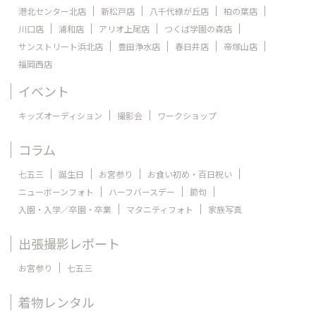
港北センター北店
新松戸店
八千代緑が丘店
柏の葉店
川口店
浦和店
アリオ上尾店
つくば学園の森店
サンストリート浜北店
豊田浄水店
春日井店
帝塚山店
福岡西店
イベント
キッズオーディション
撮影会
ワークショップ
コラム
七五三
誕生日
お宮参り
お食い初め・百日祝い
ニューボーンフォト
ハーフバースデー
節句
入園・入学／卒園・卒業
マタニティフォト
家族写真
出張撮影レポート
お宮参り
七五三
着物レンタル