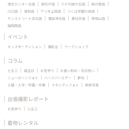
港北センター北店
新松戸店
八千代緑が丘店
柏の葉店
川口店
浦和店
アリオ上尾店
つくば学園の森店
サンストリート浜北店
豊田浄水店
春日井店
帝塚山店
福岡西店
イベント
キッズオーディション
撮影会
ワークショップ
コラム
七五三
誕生日
お宮参り
お食い初め・百日祝い
ニューボーンフォト
ハーフバースデー
節句
入園・入学／卒園・卒業
マタニティフォト
家族写真
出張撮影レポート
お宮参り
七五三
着物レンタル