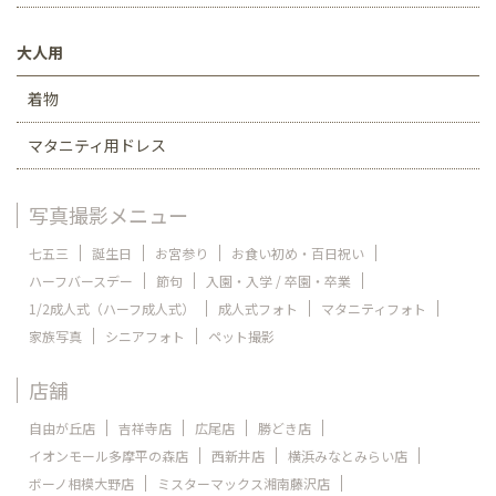
大人用
着物
マタニティ用ドレス
写真撮影メニュー
七五三
誕生日
お宮参り
お食い初め・百日祝い
ハーフバースデー
節句
入園・入学 / 卒園・卒業
1/2成人式（ハーフ成人式）
成人式フォト
マタニティフォト
家族写真
シニアフォト
ペット撮影
店舗
自由が丘店
吉祥寺店
広尾店
勝どき店
イオンモール多摩平の森店
西新井店
横浜みなとみらい店
ボーノ相模大野店
ミスターマックス湘南藤沢店