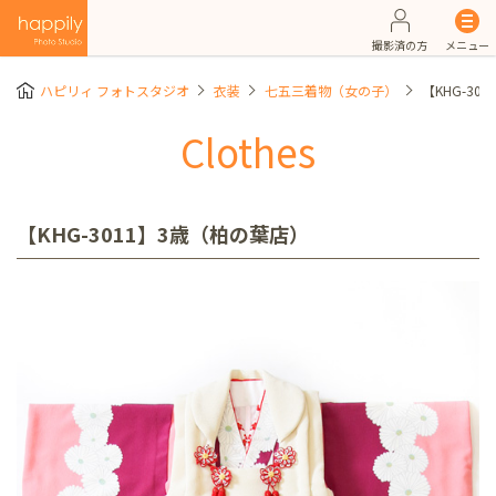
撮影済の方
メニュー
ハピリィ フォトスタジオ
衣装
七五三着物（女の子）
【KHG-30
Clothes
【KHG-3011】3歳（柏の葉店）